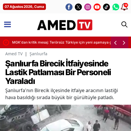
12
07 Ağustos 2026, Cuma
 kritik saat uyarısı
MGK'dan kritik mesaj: Terörsüz Türkiye için yeni aşamaya geçiliyor
Amed TV
|
Şanlıurfa
Şanlıurfa Birecik İtfaiyesinde
Lastik Patlaması Bir Personeli
Yaraladı
Şanlıurfa'nın Birecik ilçesinde itfaiye aracının lastiği
hava basıldığı sırada büyük bir gürültüyle patladı.