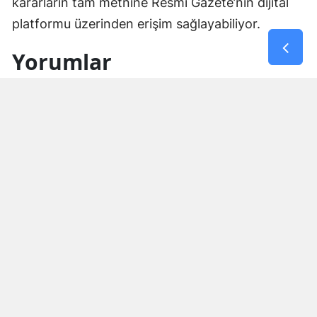
kararların tam metnine Resmi Gazete’nin dijital
platformu üzerinden erişim sağlayabiliyor.
Yorumlar
İsim*
Yorum Yazın (500 Karakter)
GÖNDER
Yorum yazma kurallarını
okumuş ve kabul etmiş sayılırsınız