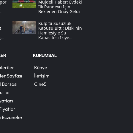
por
Müjdeli Haber: Evdeki
Ilk Randevu Için
Samsun
Beklenen Onay Geldi
Siirt
Kulp'ta Susuzluk
t
Kabusu Bitti: Di̇ski̇'nin
Hamlesiyle Su
Sinop
ç
Kapasitesi Ikiye
saj
Katlandı
Sivas
LER
KURUMSAL
Tekirdağ
leriler
Künye
Tokat
ler Sayfası
İletişim
Trabzon
l Borsası
Cine5
urları
Tunceli
yatları
Şanlıurfa
Fiyatları
i Eczaneler
Uşak
Van