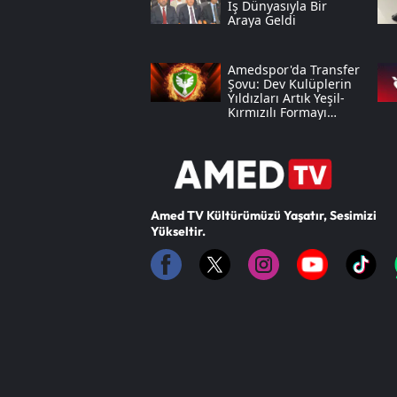
Iş Dünyasıyla Bir
Araya Geldi
Amedspor'da Transfer
Şovu: Dev Kulüplerin
Yıldızları Artık Yeşil-
Kırmızılı Formayı
Terletecek
Amed TV Kültürümüzü Yaşatır, Sesimizi
Yükseltir.