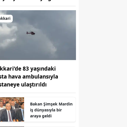
Bilecik
Bingöl
akkari
Bitlis
Bolu
Burdur
Bursa
kkari’de 83 yaşındaki
sta hava ambulansıyla
Çanakkale
staneye ulaştırıldı
Çankırı
Çorum
Bakan Şimşek Mardin
iş dünyasıyla bir
Denizli
araya geldi
Diyarbakır