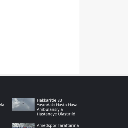
Malatya
Manisa
Kahramanmaraş
Mardin
Muğla
Muş
Nevşehir
Niğde
Hakkari’de 83
Ordu
yla
Yaşındaki Hasta Hava
Ambulansıyla
Hastaneye Ulaştırıldı
Rize
Amedspor Taraftarına
Sakarya