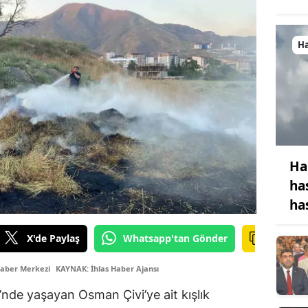
H
Ha
ha
ha
X'de Paylaş
Whatsapp'tan Gönder
Haber Merkezi
KAYNAK: İhlas Haber Ajansı
’nde yaşayan Osman Çivi’ye ait kışlık