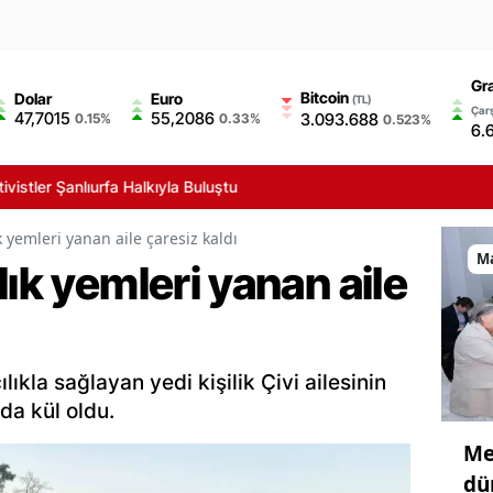
Gr
Bitcoin
Dolar
Euro
(TL)
Çarş
47,7015
55,2086
3.093.688
0.15%
0.33%
0.523%
6.
lıurfa Halkıyla Buluştu
k yemleri yanan aile çaresiz kaldı
M
lık yemleri yanan aile
ıkla sağlayan yedi kişilik Çivi ailesinin
nda kül oldu.
Me
dü