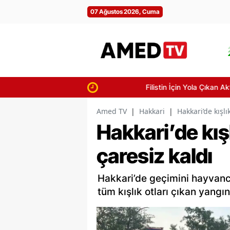
07 Ağustos 2026, Cuma
Filistin İçin Yola Çıkan Aktivistler Şan
Amed TV
|
Hakkari
|
Hakkari’de kışlı
Hakkari’de kış
çaresiz kaldı
Hakkari’de geçimini hayvancıl
tüm kışlık otları çıkan yangı