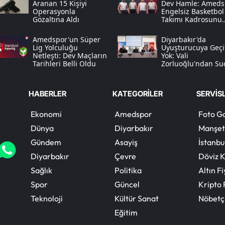
Aranan 15 Kişiyi
Dev Hamle: Ameds
Operasyonla
Engelsiz Basketbol
Gözaltına Aldı
Takımı Kadrosunu
Yıldızlarla Donattı
Amedspor'un Süper
Diyarbakır'da
Lig Yolculuğu
Uyuşturucuya Geçi
Netleşti: Dev Maçların
Yok: Vali
Tarihleri Belli Oldu
Zorluoğlu'ndan Su
Odaklarına Net Me
HABERLER
KATEGORİLER
SERVİS
Ekonomi
Amedspor
Foto Ga
Dünya
Diyarbakır
Manşet
Gündem
Asayiş
İstanbu
Diyarbakır
Çevre
Döviz K
Sağlık
Politika
Altın Fi
Spor
Güncel
Kripto 
Teknoloji
Kültür Sanat
Nöbetç
Eğitim