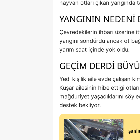
hayvan otları çıkan yangında
YANGININ NEDENİ 
Çevredekilerin ihbarı üzerine itf
yangını söndürdü ancak ot bağ
yarım saat içinde yok oldu.
GEÇİM DERDİ BÜY
Yedi kişilik aile evde çalışan k
Kuşar ailesinin hibe ettiği otl
mağduriyet yaşadıklarını söyled
destek bekliyor.
Şanlı