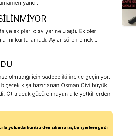
 tamamen yandı.
BİLİNMİYOR
aiye ekipleri olay yerine ulaştı. Ekipler
larını kurtaramadı. Aylar süren emekler
ÜDÜ
imse olmadığı için sadece iki inekle geçiniyor.
arı biçerek kışa hazırlanan Osman Çivi büyük
i. Ot alacak gücü olmayan aile yetkililerden
urfa yolunda kontrolden çıkan araç bariyerlere girdi