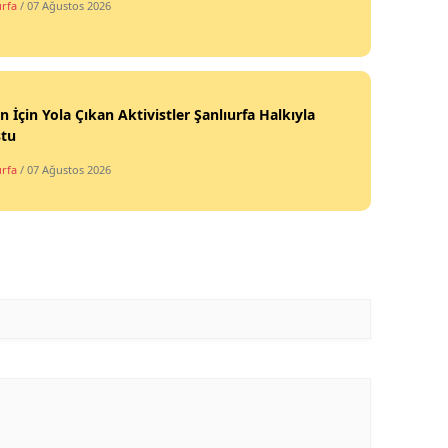
urfa
/ 07 Ağustos 2026
tin İçin Yola Çıkan Aktivistler Şanlıurfa Halkıyla
ştu
urfa
/ 07 Ağustos 2026