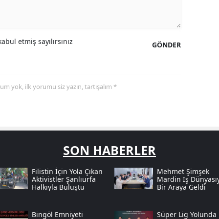
abul etmiş sayılırsınız
GÖNDER
yorum yok, ilk yorumu siz yazın, tartışalım *
SON HABERLER
Filistin İçin Yola Çıkan
Mehmet Şimşek
Aktivistler Şanlıurfa
Mardin Iş Dünyası
Halkıyla Buluştu
Bir Araya Geldi
Bingöl Emniyeti
Süper Lig Yolunda