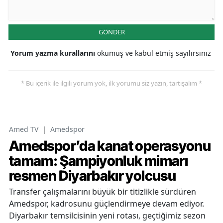
GÖNDER
Yorum yazma kurallarını
okumuş ve kabul etmiş sayılırsınız
* Bu içerik ile ilgili yorum yok, ilk yorumu siz yazın, tartışalım *
Amed TV
|
Amedspor
Amedspor’da kanat operasyonu
tamam: Şampiyonluk mimarı
resmen Diyarbakır yolcusu
Transfer çalışmalarını büyük bir titizlikle sürdüren
Amedspor, kadrosunu güçlendirmeye devam ediyor.
Diyarbakır temsilcisinin yeni rotası, geçtiğimiz sezon