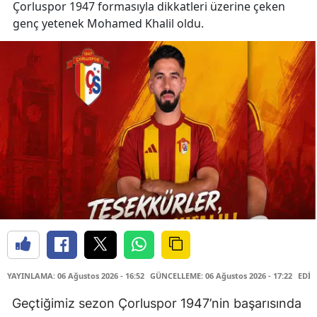
Çorluspor 1947 formasıyla dikkatleri üzerine çeken
genç yetenek Mohamed Khalil oldu.
YAYINLAMA: 06 Ağustos 2026 - 16:52
GÜNCELLEME: 06 Ağustos 2026 - 17:22
EDİT
Geçtiğimiz sezon Çorluspor 1947’nin başarısında