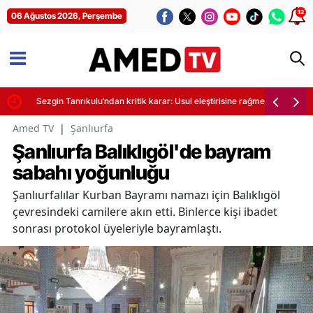
12
06 Ağustos 2026, Perşembe
Sezgin Tanrıkulu’ndan kritik karar: Usul eleştirisine rağmen 'Evet' diyec
Amed TV
|
Şanlıurfa
Şanlıurfa Balıklıgöl'de bayram
sabahı yoğunluğu
Şanlıurfalılar Kurban Bayramı namazı için Balıklıgöl
çevresindeki camilere akın etti. Binlerce kişi ibadet
sonrası protokol üyeleriyle bayramlaştı.