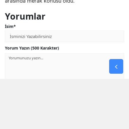
arasında merak konusu oldu.
Yorumlar
İsim*
Yorum Yazın (500 Karakter)
GÖNDER
Yorum yazma kurallarını
okumuş ve kabul etmiş sayılırsınız
* Bu içerik ile ilgili yorum yok, ilk yorumu siz yazın, tartışalım *