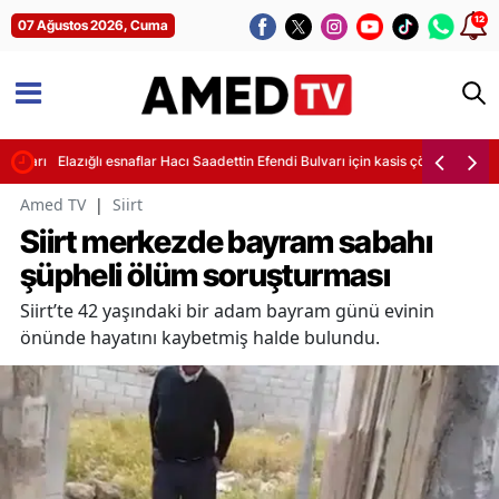
12
07 Ağustos 2026, Cuma
yarı finale ulaştı
Elazığlı esnaflar Hacı Saadettin Efendi Bulvarı için kasis çözümünü bekl
Amed TV
|
Siirt
Siirt merkezde bayram sabahı
şüpheli ölüm soruşturması
Siirt’te 42 yaşındaki bir adam bayram günü evinin
önünde hayatını kaybetmiş halde bulundu.