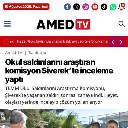
12
10 Ağustos 2026, Pazartesi
ürecek
Hazar Gölü kıyısında yılanın balık avı cep telefonu kamerasına yansıdı
Amed TV
|
Şanlıurfa
Okul saldırılarını araştıran
komisyon Siverek’te inceleme
yaptı
TBMM Okul Saldırılarını Araştırma Komisyonu,
Şiverek’te yaşanan saldırı sonrası sahaya indi. Heyet,
olayları yerinde inceleyip çözüm yolları arıyor.