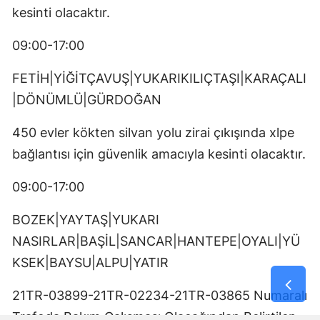
kesinti olacaktır.
09:00-17:00
FETİH|YİĞİTÇAVUŞ|YUKARIKILIÇTAŞI|KARAÇALI
|DÖNÜMLÜ|GÜRDOĞAN
450 evler kökten silvan yolu zirai çıkışında xlpe
bağlantısı için güvenlik amacıyla kesinti olacaktır.
09:00-17:00
BOZEK|YAYTAŞ|YUKARI
NASIRLAR|BAŞİL|SANCAR|HANTEPE|OYALI|YÜ
KSEK|BAYSU|ALPU|YATIR
21TR-03899-21TR-02234-21TR-03865 Numaralı
Trafoda Bakım Çalışması Olacağından Belirtilen