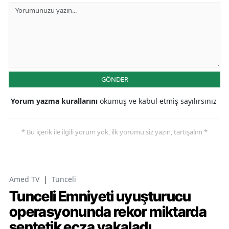
GÖNDER
Yorum yazma kurallarını
okumuş ve kabul etmiş sayılırsınız
* Bu içerik ile ilgili yorum yok, ilk yorumu siz yazın, tartışalım *
Amed TV
|
Tunceli
Tunceli Emniyeti uyuşturucu
operasyonunda rekor miktarda
sentetik ecza yakaladı