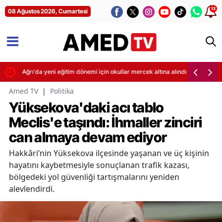
12
08 Ağustos 2026, Cumartesi
ti
Ağrı'da yeni eğitim dönemi için okullar mercek altına alındı
Amed TV
|
Politika
Yüksekova'daki acı tablo
Meclis'e taşındı: İhmaller zinciri
can almaya devam ediyor
Hakkâri’nin Yüksekova ilçesinde yaşanan ve üç kişinin
hayatını kaybetmesiyle sonuçlanan trafik kazası,
bölgedeki yol güvenliği tartışmalarını yeniden
alevlendirdi.