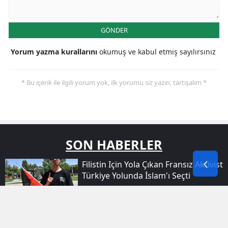
GÖNDER
Yorum yazma kurallarını
okumuş ve kabul etmiş sayılırsınız
* Bu içerik ile ilgili yorum yok, ilk yorumu siz yazın, tartışalım *
SON HABERLER
Filistin Için Yola Çıkan Fransız Aktivist
Türkiye Yolunda İslam'ı Seçti
Ağrı'da Yeni Eğitim Dönemi Için