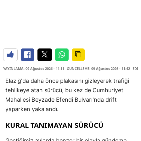
YAYINLAMA: 09 Ağustos 2026 - 11:11
GÜNCELLEME: 09 Ağustos 2026 - 11:42
EDİT
Elazığ'da daha önce plakasını gizleyerek trafiği
tehlikeye atan sürücü, bu kez de Cumhuriyet
Mahallesi Beyzade Efendi Bulvarı'nda drift
yaparken yakalandı.
KURAL TANIMAYAN SÜRÜCÜ
Geçtiğimiz aylarda benzer bir olayla gündeme