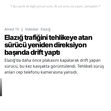
* Bu içerik ile ilgili yorum yok, ilk yorumu siz yazın, tartışalım *
Amed TV
|
Videolar
Elazığ
Elazığ trafiğini tehlikeye atan
sürücü yeniden direksiyon
başında drift yaptı
Elazığ'da daha önce plakasını kapatarak drift yapan
sürücü, bu kez kavşakta görüntülendi. Tehlikeli sürüş
anları cep telefonu kamerasına yansıdı.