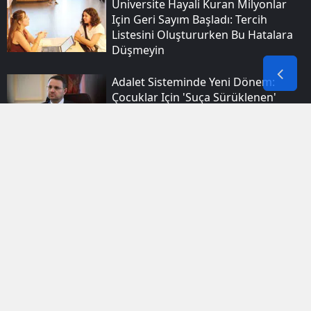
Üniversite Hayali Kuran Milyonlar
Için Geri Sayım Başladı: Tercih
Listesini Oluştururken Bu Hatalara
Düşmeyin
Adalet Sisteminde Yeni Dönem:
Çocuklar Için 'suça Sürüklenen'
Ifadesi Tarihe Karışıyor
Elazığ Trafiğini Tehlikeye Atan
Sürücü Yeniden Direksiyon Başında
Drift Yaptı
Gaziantep'te Gece Yarısı Korkutan
Sarsıntı: Afad'dan Ilk Açıklama Geldi
Tebligat Geldi Sanıp Tıkladı, Tüm