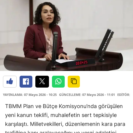
YAYINLAMA: 07 Mayıs 2026 - 10:25
GÜNCELLEME: 07 Mayıs 2026 - 11:01
EDİTÖR: 
TBMM Plan ve Bütçe Komisyonu’nda görüşülen
yeni kanun teklifi, muhalefetin sert tepkisiyle
karşılaştı. Milletvekilleri, düzenlemenin kara para
trafiğine kapı aralayacağını ve vergi adaletini