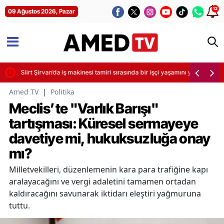
12
09 Ağustos 2026, Pazar
Siirt Şirvan’da iş makinesi tamiri sırasında bir işçi yaşamını yitirdi
Amed TV
|
Politika
Meclis’te "Varlık Barışı"
tartışması: Küresel sermayeye
davetiye mi, hukuksuzluğa onay
mı?
Milletvekilleri, düzenlemenin kara para trafiğine kapı
aralayacağını ve vergi adaletini tamamen ortadan
kaldıracağını savunarak iktidarı eleştiri yağmuruna
tuttu.