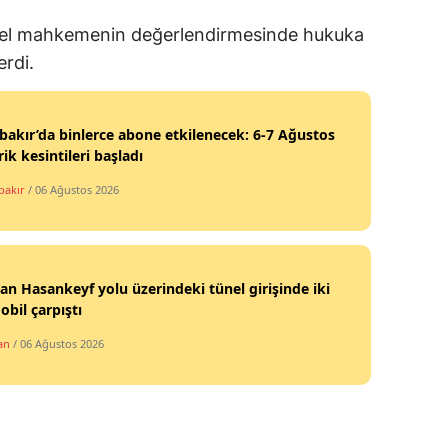
erel mahkemenin değerlendirmesinde hukuka
erdi.
bakır’da binlerce abone etkilenecek: 6-7 Ağustos
rik kesintileri başladı
bakır
/ 06 Ağustos 2026
n Hasankeyf yolu üzerindeki tünel girişinde iki
bil çarpıştı
an
/ 06 Ağustos 2026