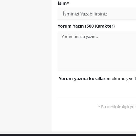
İsim*
Yorum Yazın (500 Karakter)
Yorum yazma kurallarını
okumuş ve k
* Bu içerik ile ilgili 