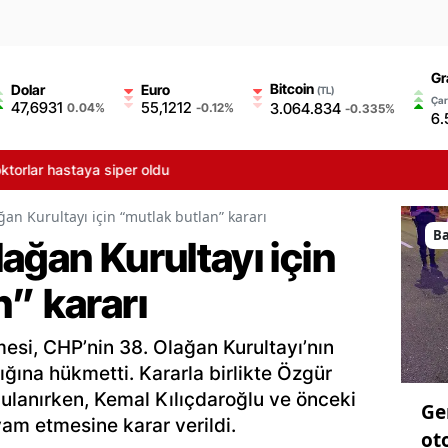
Gr
Bitcoin
Dolar
Euro
(TL)
Çar
47,6931
55,1212
3.064.834
0.04%
-0.12%
-0.335%
6.
ar hastaya siper oldu
ğan Kurultayı için “mutlak butlan” kararı
B
ağan Kurultayı için
” kararı
si, CHP’nin 38. Olağan Kurultayı’nın
ığına hükmetti. Kararla birlikte Özgür
gulanırken, Kemal Kılıçdaroğlu ve önceki
Ge
am etmesine karar verildi.
ot