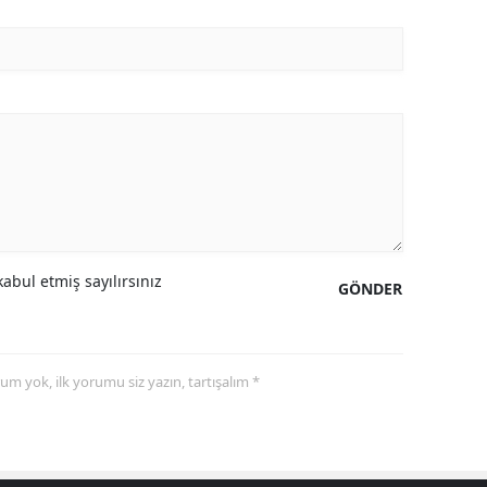
abul etmiş sayılırsınız
GÖNDER
yorum yok, ilk yorumu siz yazın, tartışalım *