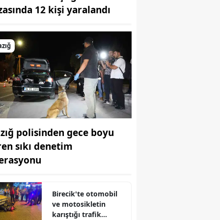
zasında 12 kişi yaralandı
Bilecik
Bingöl
azığ
Bitlis
Bolu
Burdur
Bursa
azığ polisinden gece boyu
Çanakkale
ren sıkı denetim
Çankırı
erasyonu
Çorum
Denizli
Birecik'te otomobil
ve motosikletin
Diyarbakır
karıştığı trafik