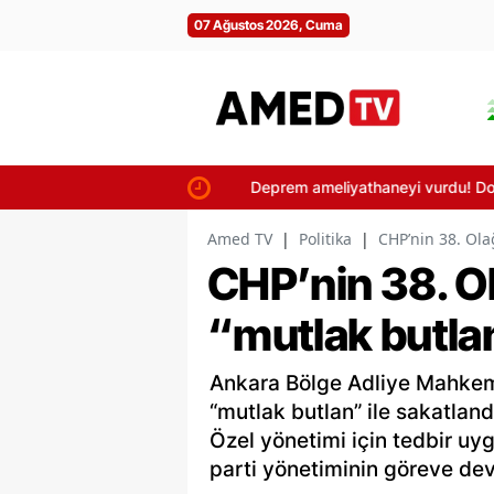
07 Ağustos 2026, Cuma
Deprem ameliyathaneyi vurdu! Doktorl
Amed TV
|
Politika
|
CHP’nin 38. Ola
CHP’nin 38. Ol
“mutlak butlan
Ankara Bölge Adliye Mahkeme
“mutlak butlan” ile sakatland
Özel yönetimi için tedbir uy
parti yönetiminin göreve dev