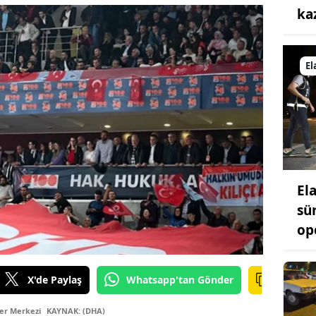
ka
El
El
sü
op
X'de Paylaş
Whatsapp'tan Gönder
er Merkezi
KAYNAK: (DHA)