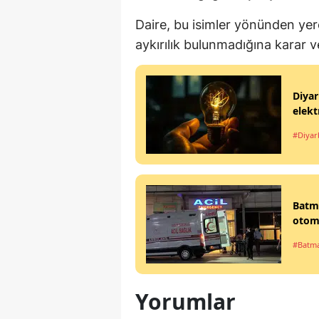
Daire, bu isimler yönünden y
aykırılık bulunmadığına karar v
Diyar
elekt
#Diyar
Batma
otomo
#Batm
Yorumlar