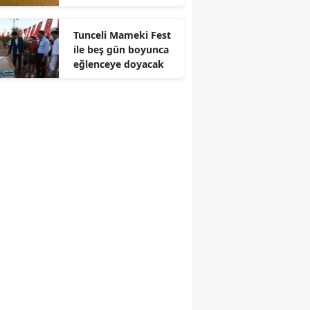
kazasında bir kişi
Edirne
yaralandı
Tunceli Mameki Fest
Elazığ
ile beş gün boyunca
eğlenceye doyacak
Erzincan
Erzurum
Eskişehir
Gaziantep
Giresun
Gümüşhane
Hakkari
Hatay
Isparta