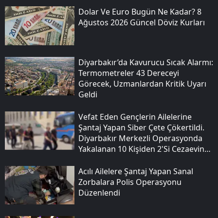
Dolar Ve Euro Bugün Ne Kadar? 8
Ağustos 2026 Güncel Döviz Kurları
Diyarbakır’da Kavurucu Sıcak Alarmı:
Termometreler 43 Dereceyi
Görecek, Uzmanlardan Kritik Uyarı
Geldi
Vefat Eden Gençlerin Ailelerine
Şantaj Yapan Siber Çete Çökertildi.
Diyarbakır Merkezli Operasyonda
Yakalanan 10 Kişiden 2'si Cezaevine
Gönderildi.
Acılı Ailelere Şantaj Yapan Sanal
Zorbalara Polis Operasyonu
Düzenlendi