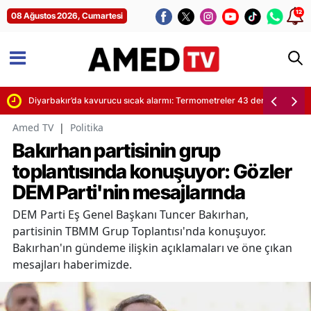
12
08 Ağustos 2026, Cumartesi
arı
Diyarbakır’da kavurucu sıcak alarmı: Termometreler 43 dereceyi görece
Amed TV
|
Politika
Bakırhan partisinin grup
toplantısında konuşuyor: Gözler
DEM Parti'nin mesajlarında
DEM Parti Eş Genel Başkanı Tuncer Bakırhan,
partisinin TBMM Grup Toplantısı'nda konuşuyor.
Bakırhan'ın gündeme ilişkin açıklamaları ve öne çıkan
mesajları haberimizde.