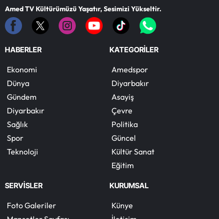
Amed TV Kültürümüzü Yaşatır, Sesimizi Yükseltir.
HABERLER
KATEGORİLER
Ekonomi
Amedspor
Dünya
Diyarbakır
Gündem
Asayiş
Diyarbakır
Çevre
Sağlık
Politika
Spor
Güncel
Teknoloji
Kültür Sanat
Eğitim
SERVİSLER
KURUMSAL
Foto Galeriler
Künye