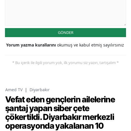
GÖNDER
Yorum yazma kurallarını
okumuş ve kabul etmiş sayılırsınız
* Bu içerik ile ilgili yorum yok, ilk yorumu siz yazın, tartışalım *
Amed TV
|
Diyarbakır
Vefat eden gençlerin ailelerine
şantaj yapan siber çete
çökertildi. Diyarbakır merkezli
operasyonda yakalanan 10