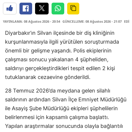
YAYINLAMA: 08 Ağustos 2026 - 20:54
GÜNCELLEME: 08 Ağustos 2026 - 21:07
EDİT
Diyarbakır’ın Silvan ilçesinde bir diş kliniğinin
kurşunlanmasıyla ilgili yürütülen soruşturmada
önemli bir gelişme yaşandı. Polis ekiplerinin
çalışması sonucu yakalanan 4 şüpheliden,
saldırıyı gerçekleştirdikleri tespit edilen 2 kişi
tutuklanarak cezaevine gönderildi.
28 Temmuz 2026’da meydana gelen silahlı
saldırının ardından Silvan İlçe Emniyet Müdürlüğü
ile Asayiş Şube Müdürlüğü ekipleri şüphelilerin
belirlenmesi için kapsamlı çalışma başlattı.
Yapılan araştırmalar sonucunda olayla bağlantılı