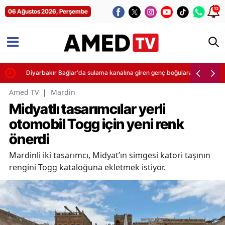
12
06 Ağustos 2026, Perşembe
teği
Diyarbakır Bağlar'da sulama kanalına giren genç boğularak yaşamını yit
Amed TV
|
Mardin
Midyatlı tasarımcılar yerli
otomobil Togg için yeni renk
önerdi
Mardinli iki tasarımcı, Midyat’ın simgesi katori taşının
rengini Togg kataloğuna ekletmek istiyor.