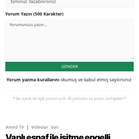
Yorum Yazın (500 Karakter)
GÖNDER
Yorum yazma kurallarını
okumuş ve kabul etmiş sayılırsınız
* Bu içerik ile ilgili yorum yok, ilk yorumu siz yazın, tartışalım *
Amed TV
|
Videolar
Van
Vanlı esnaf ile işitme engelli