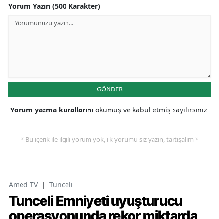
Yorum Yazın (500 Karakter)
GÖNDER
Yorum yazma kurallarını
okumuş ve kabul etmiş sayılırsınız
* Bu içerik ile ilgili yorum yok, ilk yorumu siz yazın, tartışalım *
Amed TV
|
Tunceli
Tunceli Emniyeti uyuşturucu
operasyonunda rekor miktarda