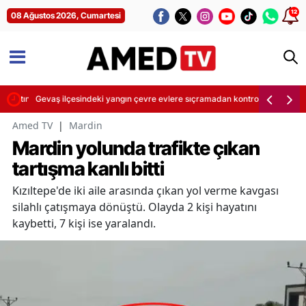
12
08 Ağustos 2026, Cumartesi
ayatını kaybetti
Gevaş ilçesindeki yangın çevre evlere sıçramadan kontrol altına alındı
Amed TV
|
Mardin
Mardin yolunda trafikte çıkan
tartışma kanlı bitti
Kızıltepe'de iki aile arasında çıkan yol verme kavgası
silahlı çatışmaya dönüştü. Olayda 2 kişi hayatını
kaybetti, 7 kişi ise yaralandı.