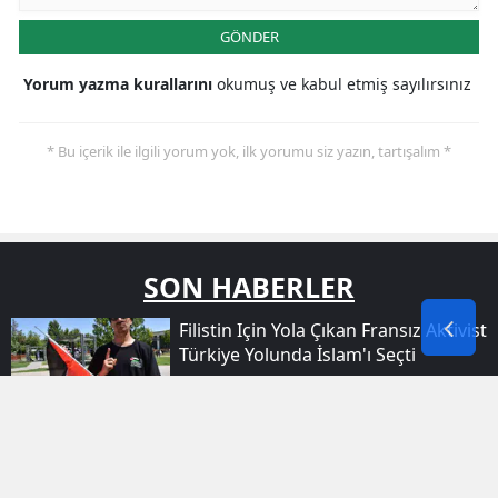
GÖNDER
Yorum yazma kurallarını
okumuş ve kabul etmiş sayılırsınız
* Bu içerik ile ilgili yorum yok, ilk yorumu siz yazın, tartışalım *
SON HABERLER
Filistin Için Yola Çıkan Fransız Aktivist
Türkiye Yolunda İslam'ı Seçti
Ağrı'da Yeni Eğitim Dönemi Için
Okullar Mercek Altına Alındı