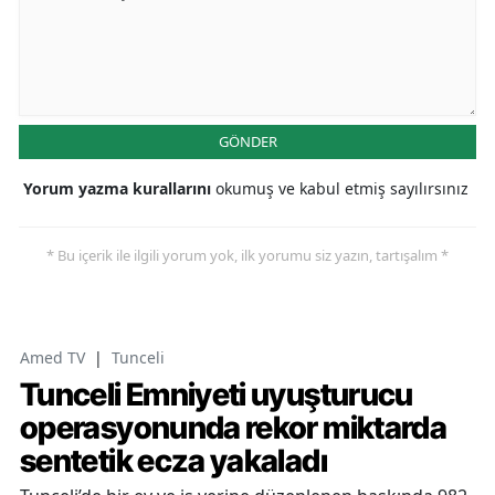
GÖNDER
Yorum yazma kurallarını
okumuş ve kabul etmiş sayılırsınız
* Bu içerik ile ilgili yorum yok, ilk yorumu siz yazın, tartışalım *
Amed TV
|
Tunceli
Tunceli Emniyeti uyuşturucu
operasyonunda rekor miktarda
sentetik ecza yakaladı