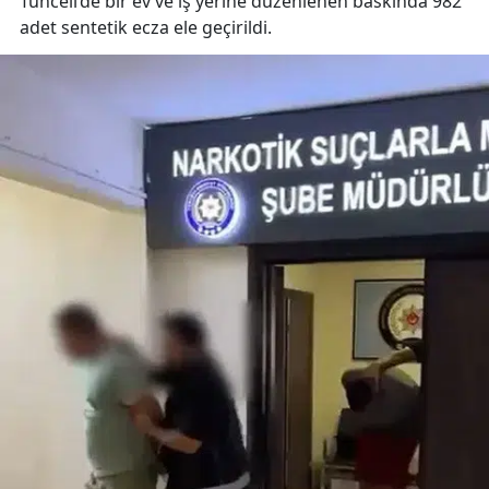
Tunceli’de bir ev ve iş yerine düzenlenen baskında 982
adet sentetik ecza ele geçirildi.