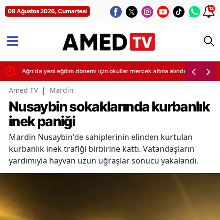
12
08 Ağustos 2026, Cumartesi
ti
Ağrı'da yeni eğitim dönemi için okullar mercek altına alındı
Amed TV
|
Mardin
Nusaybin sokaklarında kurbanlık
inek paniği
Mardin Nusaybin'de sahiplerinin elinden kurtulan
kurbanlık inek trafiği birbirine kattı. Vatandaşların
yardımıyla hayvan uzun uğraşlar sonucu yakalandı.