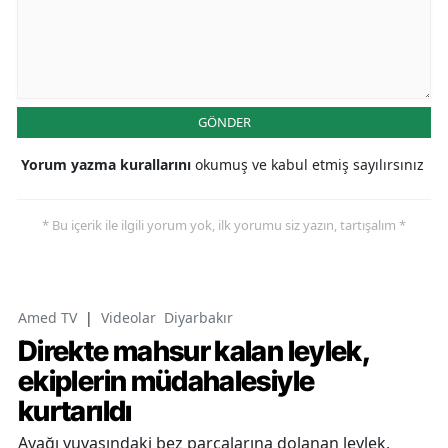
GÖNDER
Yorum yazma kurallarını
okumuş ve kabul etmiş sayılırsınız
* Bu içerik ile ilgili yorum yok, ilk yorumu siz yazın, tartışalım *
Amed TV
|
Videolar
Diyarbakır
Direkte mahsur kalan leylek,
ekiplerin müdahalesiyle
kurtarıldı
Ayağı yuvasındaki bez parçalarına dolanan leylek,