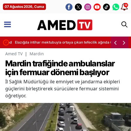
12
07 Ağustos 2026, Cuma
guladı
Elazığda intihar mektubuyla ortaya çıkan tefecilik ağında 6 tutuklama
Amed TV
|
Mardin
Mardin trafiğinde ambulanslar
için fermuar dönemi başlıyor
İl Sağlık Müdürlüğü ile emniyet ve jandarma ekipleri
güçlerini birleştirerek sürücülere fermuar sistemini
öğretiyor.