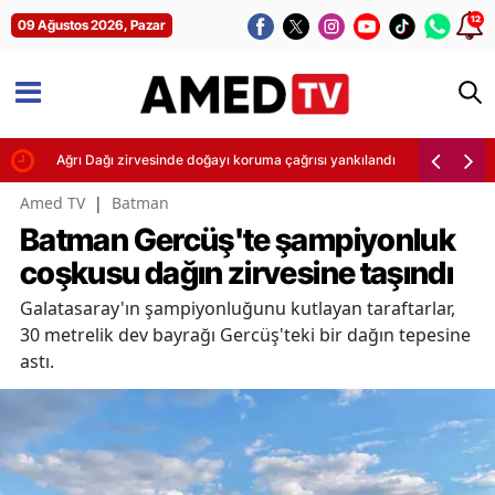
12
09 Ağustos 2026, Pazar
edi
Ağrı Dağı zirvesinde doğayı koruma çağrısı yankılandı
Amed TV
|
Batman
Batman Gercüş'te şampiyonluk
coşkusu dağın zirvesine taşındı
Galatasaray'ın şampiyonluğunu kutlayan taraftarlar,
30 metrelik dev bayrağı Gercüş'teki bir dağın tepesine
astı.