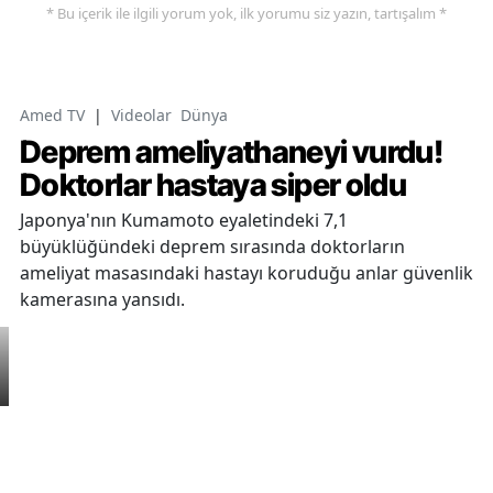
* Bu içerik ile ilgili yorum yok, ilk yorumu siz yazın, tartışalım *
Amed TV
|
Videolar
Dünya
Deprem ameliyathaneyi vurdu!
Doktorlar hastaya siper oldu
Japonya'nın Kumamoto eyaletindeki 7,1
büyüklüğündeki deprem sırasında doktorların
ameliyat masasındaki hastayı koruduğu anlar güvenlik
kamerasına yansıdı.