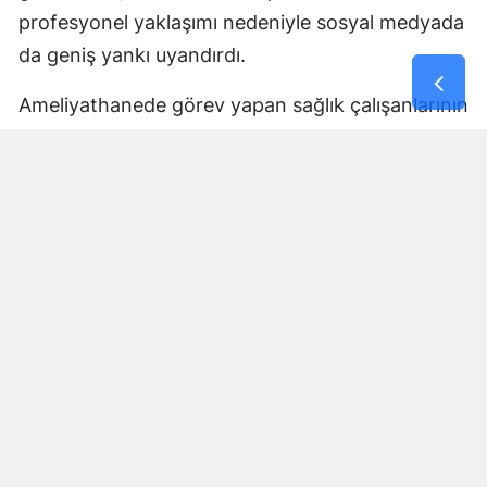
profesyonel yaklaşımı nedeniyle sosyal medyada
da geniş yankı uyandırdı.
Ameliyathanede görev yapan sağlık çalışanlarının
hastayı korumaya yönelik refleksi, birçok
kullanıcı tarafından fedakârlık ve meslek
sorumluluğunun dikkat çekici bir örneği olarak
değerlendirildi.
Yorumlar
İsim*
Yorum Yazın (500 Karakter)