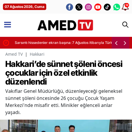
12
07 Ağustos 2026, Cuma
yor
Sarsıntı hissedenler ekran başına: 7 Ağustos itibarıyla Türkiye'de son de
Amed TV
|
Hakkari
Hakkari’de sünnet şöleni öncesi
çocuklar için özel etkinlik
düzenlendi
Vakıflar Genel Müdürlüğü, düzenleyeceği geleneksel
sünnet şöleni öncesinde 26 çocuğu Çocuk Yaşam
Merkezi'nde misafir etti. Minikler eğlenceli anlar
yaşadı.