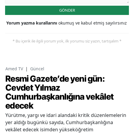
GÖNDER
Yorum yazma kurallarını
okumuş ve kabul etmiş sayılırsınız
* Bu içerik ile ilgili yorum yok, ilk yorumu siz yazın, tartışalım *
Amed TV
|
Güncel
Resmi Gazete’de yeni gün:
Cevdet Yılmaz
Cumhurbaşkanlığına vekâlet
edecek
Yürütme, yargı ve idari alandaki kritik düzenlemelerin
yer aldığı bugünkü sayıda, Cumhurbaşkanlığına
vekâlet edecek isimden yükseköğretim