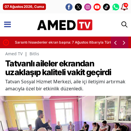
12
07 Ağustos 2026, Cuma
yor
Sarsıntı hissedenler ekran başına: 7 Ağustos itibarıyla Türkiye'de son de
Amed TV
|
Bitlis
Tatvanlı aileler ekrandan
uzaklaşıp kaliteli vakit geçirdi
Tatvan Sosyal Hizmet Merkezi, aile içi iletişimi artırmak
amacıyla özel bir etkinlik düzenledi.