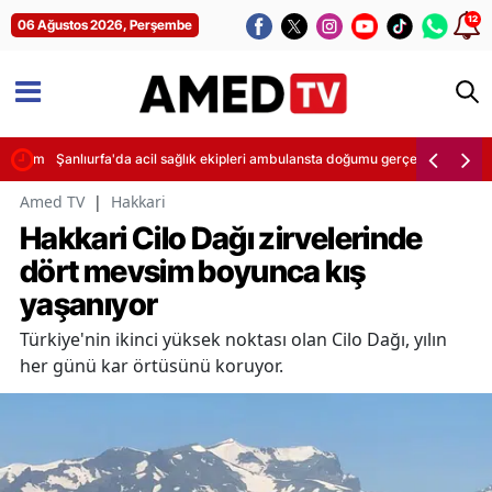
12
06 Ağustos 2026, Perşembe
tuklama
Şanlıurfa'da acil sağlık ekipleri ambulansta doğumu gerçekleştirdi
Amed TV
|
Hakkari
Hakkari Cilo Dağı zirvelerinde
dört mevsim boyunca kış
yaşanıyor
Türkiye'nin ikinci yüksek noktası olan Cilo Dağı, yılın
her günü kar örtüsünü koruyor.