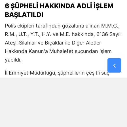
6 ŞÜPHELİ HAKKINDA ADLİ İŞLEM
BAŞLATILDI
Polis ekipleri tarafından gözaltına alınan M.M.Ç.,
R.M., U.T., Y.T., H.Y. ve M.E. hakkında, 6136 Sayılı
Ateşli Silahlar ve Bıçaklar ile Diğer Aletler
Hakkında Kanun'a Muhalefet suçundan işlem
yapıldı.
İl Emniyet Müdürlüğü, şüphelilerin çeşitli suç
kayıtlarının bulunduğunu da açıkladı.
2 ŞÜPHELİ TUTUKLANDI
Emniyetteki işlemlerinin ardından adliyeye sevk
edilen şüphelilerden R.M. ile M.E., çıkarıldıkları
mahkemece tutuklanarak cezaevine gönderildi.