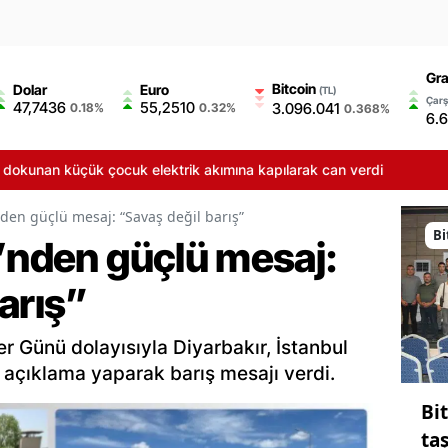
Gra
Bitcoin
Dolar
Euro
(TL)
Çarş
47,7436
55,2510
3.096.041
0.18%
0.32%
0.368%
6.
nan küçük çocuk elektrik akımına kapılarak can verdi
nden güçlü mesaj: “Savaş değil barış”
Bi
i’nden güçlü mesaj:
arış”
er Günü dolayısıyla Diyarbakır, İstanbul
 açıklama yaparak barış mesajı verdi.
Bi
ta