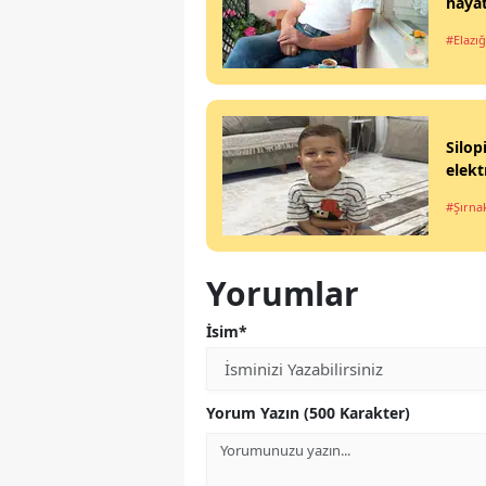
hayat
#Elazığ
Silop
elekt
#Şırna
Yorumlar
İsim*
Yorum Yazın (500 Karakter)