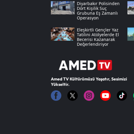
Diyarbakır Polisinden
Dört Kişilik Suç
Grubuna Eş Zamanlı
Operasyon
Eleşkirtli Gençler Yaz
Tatilini Atölyelerde El
Becerisi Kazanarak
Değerlendiriyor
Amed TV Kültürümüzü Yaşatır, Sesimizi
Yükseltir.