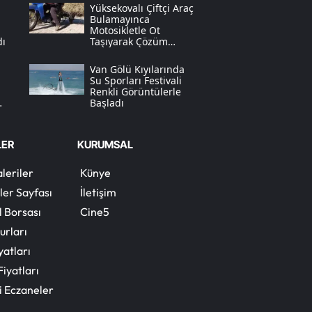
i
Yüksekovalı Çiftçi Araç
Bulamayınca
Yalova
Motosikletle Ot
dı
Taşıyarak Çözüm
Üretti
Karabük
a
Van Gölü Kıyılarında
Su Sporları Festivali
Kilis
Renkli Görüntülerle
Başladı
Osmaniye
Düzce
LER
KURUMSAL
leriler
Künye
ler Sayfası
İletişim
l Borsası
Cine5
urları
yatları
Fiyatları
i Eczaneler