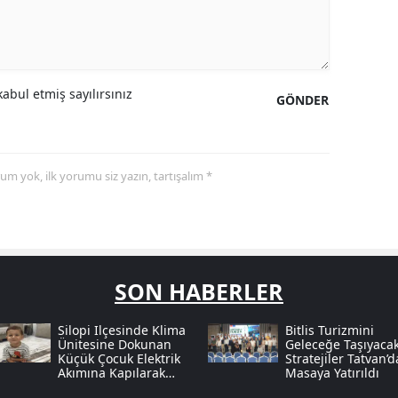
abul etmiş sayılırsınız
GÖNDER
yorum yok, ilk yorumu siz yazın, tartışalım *
SON HABERLER
Silopi Ilçesinde Klima
Bitlis Turizmini
Ünitesine Dokunan
Geleceğe Taşıyaca
Küçük Çocuk Elektrik
Stratejiler Tatvan’d
Akımına Kapılarak
Masaya Yatırıldı
Can Verdi