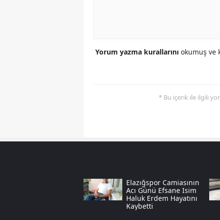
Yorum yazma kurallarını
okumuş ve k
* Bu içerik ile ilgili 
Elazığspor Camiasının
Acı Günü Efsane Isim
Haluk Erdem Hayatını
Kaybetti