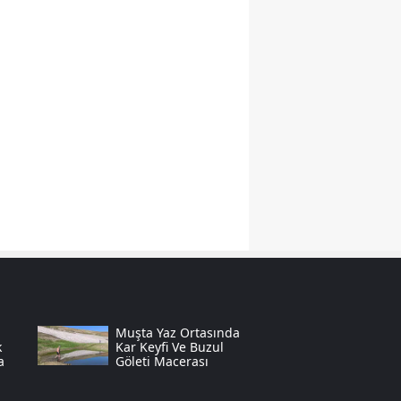
Yozgat
Zonguldak
Aksaray
Bayburt
Karaman
Kırıkkale
Batman
Şırnak
Bartın
Muşta Yaz Ortasında
k
Kar Keyfi Ve Buzul
a
Göleti Macerası
Ardahan
Iğdır