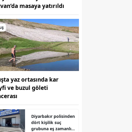
tvan’da masaya yatırıldı
Bilecik
Bingöl
uş
Bitlis
Bolu
Burdur
Bursa
şta yaz ortasında kar
Çanakkale
yfi ve buzul göleti
Çankırı
cerası
Çorum
Denizli
Diyarbakır polisinden
dört kişilik suç
Diyarbakır
grubuna eş zamanlı