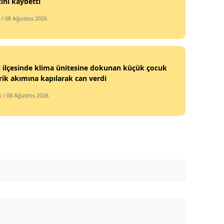
ını kaybetti
/ 08 Ağustos 2026
i ilçesinde klima ünitesine dokunan küçük çocuk
rik akımına kapılarak can verdi
k
/ 08 Ağustos 2026