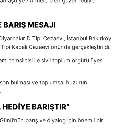
kan aştî ye / Annelere en güzel hediye
 BARIŞ MESAJI
 Diyarbakır D Tipi Cezaevi, İstanbul Bakırköy
Tipi Kapalı Cezaevi önünde gerçekleştirildi.
rti temsilcisi ile sivil toplum örgütü üyesi
ın son bulması ve toplumsal huzurun
.
 HEDİYE BARIŞTIR”
Günü’nün barış ve diyalog için önemli bir