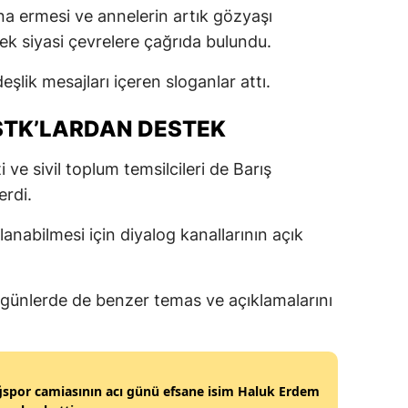
na ermesi ve annelerin artık gözyaşı
ek siyasi çevrelere çağrıda bulundu.
deşlik mesajları içeren sloganlar attı.
 STK’LARDAN DESTEK
i ve sivil toplum temsilcileri de Barış
erdi.
ğlanabilmesi için diyalog kanallarının açık
 günlerde de benzer temas ve açıklamalarını
ğspor camiasının acı günü efsane isim Haluk Erdem