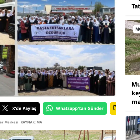
Ta
M
Mu
ke
ma
X'de Paylaş
Whatsapp'tan Gönder
er Merkezi
KAYNAK: MA