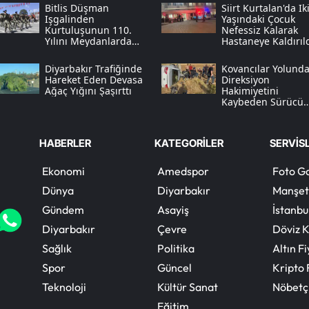
Bitlis Düşman
Siirt Kurtalan'da Ik
Işgalinden
Yaşındaki Çocuk
Kurtuluşunun 110.
Nefessiz Kalarak
Yılını Meydanlarda
Hastaneye Kaldırıl
Coşkuyla Kutladı
Diyarbakır Trafiğinde
Kovancılar Yolund
Hareket Eden Devasa
Direksiyon
Ağaç Yığını Şaşırttı
Hakimiyetini
Kaybeden Sürücü
Kaza Yaptı
HABERLER
KATEGORİLER
SERVİS
Ekonomi
Amedspor
Foto Ga
Dünya
Diyarbakır
Manşet
Gündem
Asayiş
İstanbu
Diyarbakır
Çevre
Döviz K
Sağlık
Politika
Altın Fi
Spor
Güncel
Kripto 
Teknoloji
Kültür Sanat
Nöbetç
Eğitim