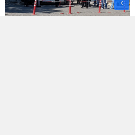
Yorumlar
İsim*
Yorum Yazın (500 Karakter)
GÖNDER