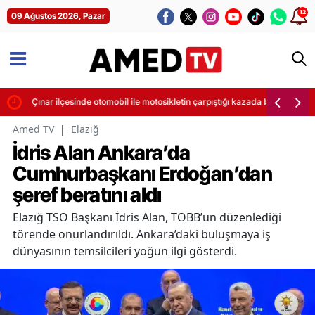
12
09 Ağustos 2026, Pazar
ı
Çınar ilçesinde otomobil ile motosikletin çarpıştığı kazada bir kişi yaşamı
Amed TV
|
Elazığ
İdris Alan Ankara’da
Cumhurbaşkanı Erdoğan’dan
şeref beratını aldı
Elazığ TSO Başkanı İdris Alan, TOBB’un düzenlediği
törende onurlandırıldı. Ankara’daki buluşmaya iş
dünyasının temsilcileri yoğun ilgi gösterdi.