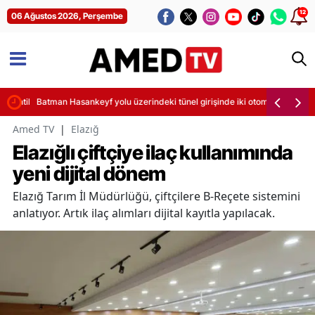
12
06 Ağustos 2026, Perşembe
sintileri başladı
Batman Hasankeyf yolu üzerindeki tünel girişinde iki otomobil çarpıştı
Amed TV
|
Elazığ
Elazığlı çiftçiye ilaç kullanımında
yeni dijital dönem
Elazığ Tarım İl Müdürlüğü, çiftçilere B-Reçete sistemini
anlatıyor. Artık ilaç alımları dijital kayıtla yapılacak.