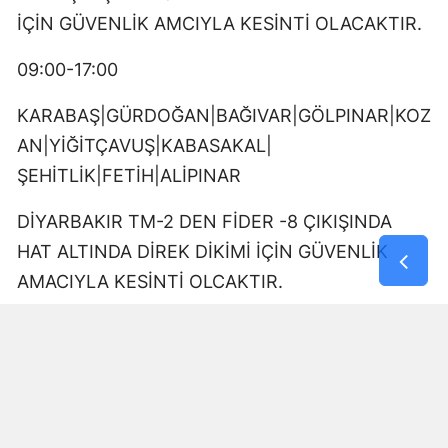
İÇİN GÜVENLİK AMCIYLA KESİNTİ OLACAKTIR.
09:00-17:00
KARABAŞ|GÜRDOĞAN|BAĞIVAR|GÖLPINAR|KOZ
AN|YİĞİTÇAVUŞ|KABASAKAL|
ŞEHİTLİK|FETİH|ALİPINAR
DİYARBAKIR TM-2 DEN FİDER -8 ÇIKIŞINDA
HAT ALTINDA DİREK DİKİMİ İÇİN GÜVENLİK
AMACIYLA KESİNTİ OLCAKTIR.
10:00-11:30
AZİZİYE|YOLALTI|ÜÇKUYU|DOKUZÇELTİK
üçkuyu toki kökten fidanlık çıkışında kesici ekibi