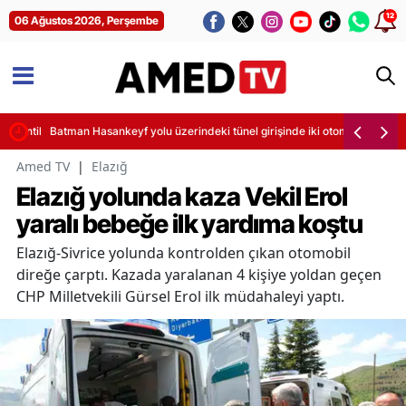
12
06 Ağustos 2026, Perşembe
sintileri başladı
Batman Hasankeyf yolu üzerindeki tünel girişinde iki otomobil çarpıştı
Amed TV
|
Elazığ
Elazığ yolunda kaza Vekil Erol
yaralı bebeğe ilk yardıma koştu
Elazığ-Sivrice yolunda kontrolden çıkan otomobil
direğe çarptı. Kazada yaralanan 4 kişiye yoldan geçen
CHP Milletvekili Gürsel Erol ilk müdahaleyi yaptı.