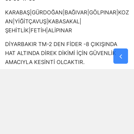
KARABAŞ|GÜRDOĞAN|BAĞIVAR|GÖLPINAR|KOZ
AN|YİĞİTÇAVUŞ|KABASAKAL|
ŞEHİTLİK|FETİH|ALİPINAR
DİYARBAKIR TM-2 DEN FİDER -8 ÇIKIŞINDA
HAT ALTINDA DİREK DİKİMİ İÇİN GÜVENLİK
AMACIYLA KESİNTİ OLCAKTIR.
10:00-11:30
AZİZİYE|YOLALTI|ÜÇKUYU|DOKUZÇELTİK
üçkuyu toki kökten fidanlık çıkışında kesici ekibi
çalışması olacak.
09:00-17:00