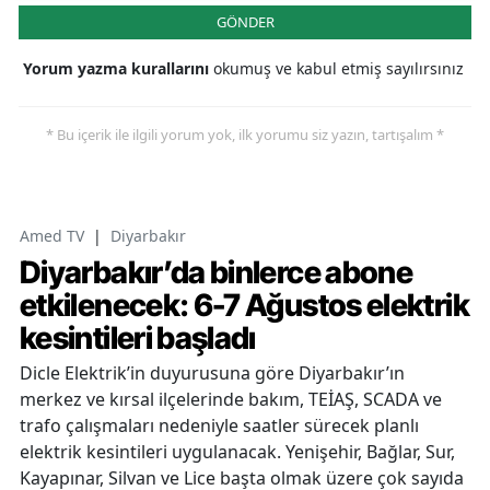
GÖNDER
Yorum yazma kurallarını
okumuş ve kabul etmiş sayılırsınız
* Bu içerik ile ilgili yorum yok, ilk yorumu siz yazın, tartışalım *
Amed TV
|
Diyarbakır
Diyarbakır’da binlerce abone
etkilenecek: 6-7 Ağustos elektrik
kesintileri başladı
Dicle Elektrik’in duyurusuna göre Diyarbakır’ın
merkez ve kırsal ilçelerinde bakım, TEİAŞ, SCADA ve
trafo çalışmaları nedeniyle saatler sürecek planlı
elektrik kesintileri uygulanacak. Yenişehir, Bağlar, Sur,
Kayapınar, Silvan ve Lice başta olmak üzere çok sayıda