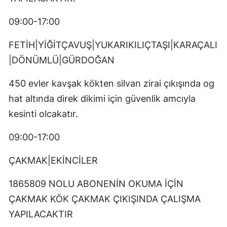
09:00-17:00
FETİH|YİĞİTÇAVUŞ|YUKARIKILIÇTAŞI|KARAÇALI
|DÖNÜMLÜ|GÜRDOĞAN
450 evler kavşak kökten silvan zirai çıkışında og
hat altında direk dikimi için güvenlik amcıyla
kesinti olcakatır.
09:00-17:00
ÇAKMAK|EKİNCİLER
1865809 NOLU ABONENİN OKUMA İÇİN
ÇAKMAK KÖK ÇAKMAK ÇIKIŞINDA ÇALIŞMA
YAPILACAKTIR