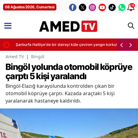
12
08 Ağustos 2026, Cumartesi
Şanlıurfa Haliliye'de bir daireyi küle çeviren yangın korkuttu
Amed TV
|
Bingöl
Bingöl yolunda otomobil köprüye
çarptı 5 kişi yaralandı
Bingöl-Elazığ karayolunda kontrolden çıkan bir
otomobil köprüye çarptı. Kazada araçtaki 5 kişi
yaralanarak hastaneye kaldırıldı.