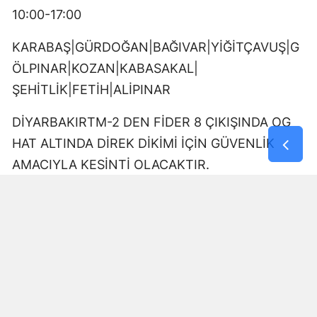
10:00-17:00
KARABAŞ|GÜRDOĞAN|BAĞIVAR|YİĞİTÇAVUŞ|G
ÖLPINAR|KOZAN|KABASAKAL|
ŞEHİTLİK|FETİH|ALİPINAR
DİYARBAKIRTM-2 DEN FİDER 8 ÇIKIŞINDA OG
HAT ALTINDA DİREK DİKİMİ İÇİN GÜVENLİK
AMACIYLA KESİNTİ OLACAKTIR.
09:00-17:00
DÖNÜMLÜ|GÜRDOĞAN|YUKARIKILIÇTAŞI
DİYARBAKIRTM-2 DEN FİDER 15 ÇIKIŞINDA OG
HAT ALTINDA DİREK DİKİMİ İÇİN GÜVENLİK
AMACIYLA KESİNTİ OLACAKTIR.