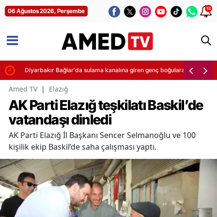
12
06 Ağustos 2026, Perşembe
teği
Diyarbakır Bağlar'da sulama kanalına giren genç boğularak yaşamını yit
Amed TV
|
Elazığ
AK Parti Elazığ teşkilatı Baskil’de
vatandaşı dinledi
AK Parti Elazığ İl Başkanı Sencer Selmanoğlu ve 100
kişilik ekip Baskil’de saha çalışması yaptı.