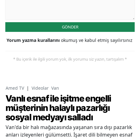
GÖNDER
Yorum yazma kurallarını
okumuş ve kabul etmiş sayılırsınız
* Bu içerik ile ilgili yorum yok, ilk yorumu siz yazın, tartışalım *
Amed TV
|
Videolar
Van
Vanlı esnaf ile işitme engelli
müşterinin halaylı pazarlığı
sosyal medyayı salladı
Van'da bir halı mağazasında yaşanan sıra dışı pazarlık
anları izleyenleri gülümsetti. İşaret dili bilmeyen esnaf