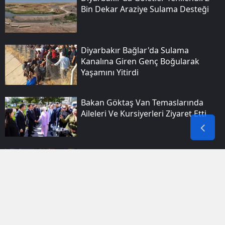
Bin Dekar Araziye Sulama Desteği
Diyarbakır Bağlar'da Sulama
Kanalına Giren Genç Boğularak
Yaşamını Yitirdi
Bakan Göktaş Van Temaslarında
Aileleri Ve Kursiyerleri Ziyaret Etti
Diyarbakırda Fabrikada Çalışan Işçi
Makineye Sıkışarak Ağır Yaralandı
Diyarbakır'da Sulama Kanalına Giren
24 Yaşındaki Genç Yaşamını Yitirdi