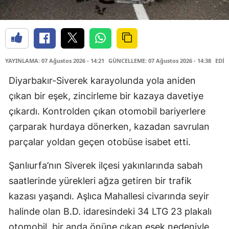
YAYINLAMA: 07 Ağustos 2026 - 14:21
GÜNCELLEME: 07 Ağustos 2026 - 14:38
EDİT
Diyarbakır-Siverek karayolunda yola aniden
çıkan bir eşek, zincirleme bir kazaya davetiye
çıkardı. Kontrolden çıkan otomobil bariyerlere
çarparak hurdaya dönerken, kazadan savrulan
parçalar yoldan geçen otobüse isabet etti.
Şanlıurfa’nın Siverek ilçesi yakınlarında sabah
saatlerinde yürekleri ağza getiren bir trafik
kazası yaşandı. Aşlıca Mahallesi civarında seyir
halinde olan B.D. idaresindeki 34 LTG 23 plakalı
otomobil, bir anda önüne çıkan eşek nedeniyle