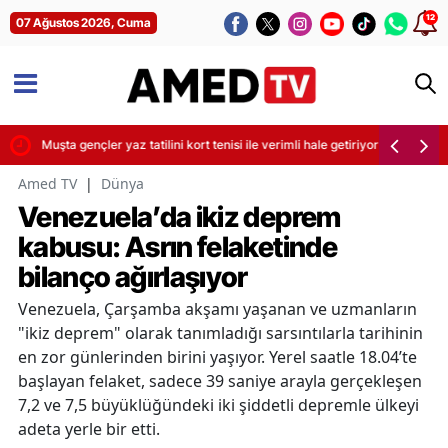
12
07 Ağustos 2026, Cuma
Muşta gençler yaz tatilini kort tenisi ile verimli hale getiriyor
Amed TV
|
Dünya
Venezuela’da ikiz deprem
kabusu: Asrın felaketinde
bilanço ağırlaşıyor
Venezuela, Çarşamba akşamı yaşanan ve uzmanların
"ikiz deprem" olarak tanımladığı sarsıntılarla tarihinin
en zor günlerinden birini yaşıyor. Yerel saatle 18.04’te
başlayan felaket, sadece 39 saniye arayla gerçekleşen
7,2 ve 7,5 büyüklüğündeki iki şiddetli depremle ülkeyi
adeta yerle bir etti.