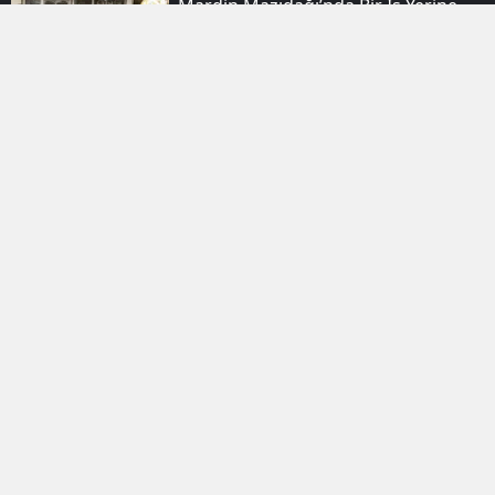
Mardin Mazıdağı’nda Bir Iş Yerine
Kurşun Yağdı
Muşta Gençler Yaz Tatilini Kort Tenisi
Ile Verimli Hale Getiriyor
Muşta Yaz Kursuna Giden Çocuklara
Kızılaydan Sürpriz Ikram
Amed Sportif Faaliyetler Kadrosunu
Dört Yeni Oyuncuyla Güçlendirdi
Nusaybin'de Maskeli Iki Kişi Iş Yerine
Kurşun Yağdırdı