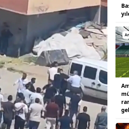
Ba
yıl
A
Am
mü
ra
ge