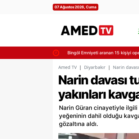
07 Ağustos 2026, Cuma
Bingöl Emniyeti aranan 15 kişiyi opera
Amed TV
|
Diyarbakır
|
Narin davası
Narin davası 
yakınları kavga
Narin Güran cinayetiyle ilgil
yeğeninin dahil olduğu kavgad
gözaltına aldı.