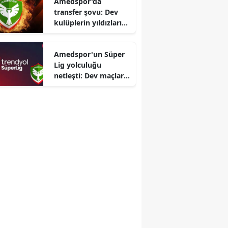
Amedspor'da
transfer şovu: Dev
Edirne
kulüplerin yıldızları
artık yeşil-kırmızılı
Elazığ
formayı terletecek
Amedspor'un Süper
Erzincan
Lig yolculuğu
Erzurum
netleşti: Dev maçların
tarihleri belli oldu
Eskişehir
Gaziantep
Giresun
Gümüşhane
Hakkari
Hatay
Isparta