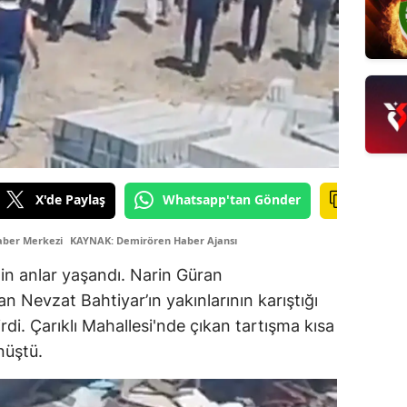
X'de Paylaş
Whatsapp'tan Gönder
aber Merkezi
KAYNAK: Demirören Haber Ajansı
gin anlar yaşandı. Narin Güran
n Nevzat Bahtiyar’ın yakınlarının karıştığı
rdi. Çarıklı Mahallesi'nde çıkan tartışma kısa
nüştü.