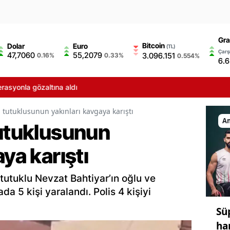
Gra
Bitcoin
Dolar
Euro
(TL)
Çarşı
47,7060
55,2079
3.096.151
0.16%
0.33%
0.554%
6.6
syonla gözaltına aldı
 tutuklusunun yakınları kavgaya karıştı
A
tutuklusunun
ya karıştı
i tutuklu Nevzat Bahtiyar’ın oğlu ve
a 5 kişi yaralandı. Polis 4 kişiyi
Sü
ha