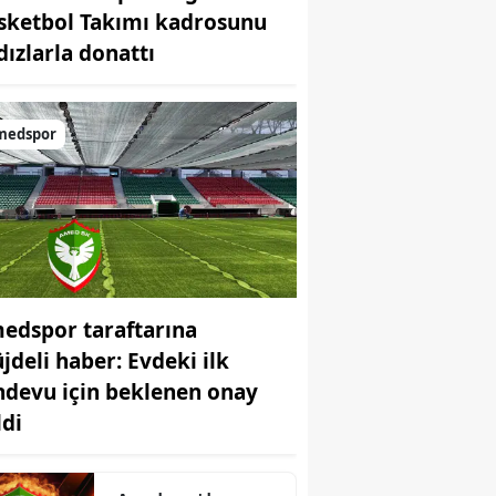
sketbol Takımı kadrosunu
Bilecik
dızlarla donattı
Bingöl
Bitlis
medspor
Bolu
Burdur
Bursa
Çanakkale
edspor taraftarına
Çankırı
jdeli haber: Evdeki ilk
Çorum
ndevu için beklenen onay
ldi
Denizli
Diyarbakır