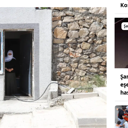
Ko
Şa
Şa
eş
ha