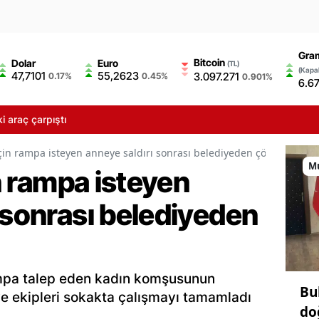
Gram
Bitcoin
Dolar
Euro
(TL)
(Kapal
47,7101
55,2623
3.097.271
0.17%
0.45%
0.901%
6.6
araç çarpıştı
 için rampa isteyen anneye saldırı sonrası belediyeden çözüm
M
in rampa isteyen
 sonrası belediyeden
rampa talep eden kadın komşusunun
Bu
iye ekipleri sokakta çalışmayı tamamladı
do