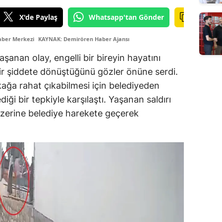
X'de Paylaş
Whatsapp'tan Gönder
aber Merkezi
KAYNAK: Demirören Haber Ajansı
aşanan olay, engelli bir bireyin hayatını
bir şiddete dönüştüğünü gözler önüne serdi.
okağa rahat çıkabilmesi için belediyeden
ği bir tepkiyle karşılaştı. Yaşanan saldırı
 üzerine belediye harekete geçerek