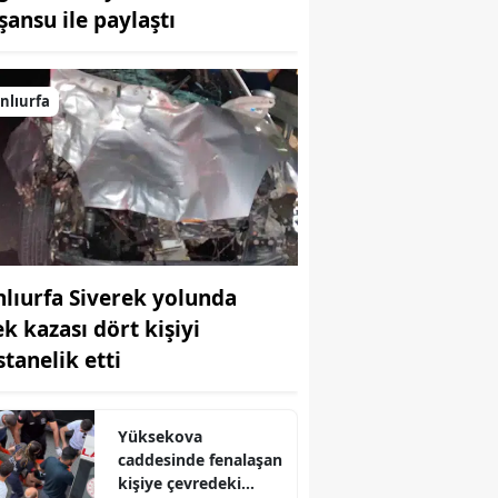
şansu ile paylaştı
Bilecik
Bingöl
nlıurfa
Bitlis
Bolu
Burdur
Bursa
nlıurfa Siverek yolunda
Çanakkale
ek kazası dört kişiyi
Çankırı
stanelik etti
Çorum
Denizli
Yüksekova
caddesinde fenalaşan
Diyarbakır
kişiye çevredeki