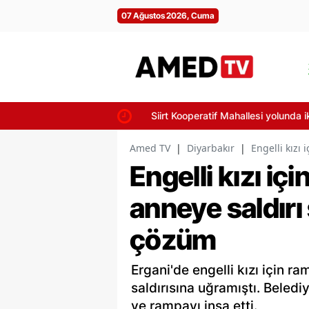
07 Ağustos 2026, Cuma
Siirt Kooperatif Mahallesi yolunda iki 
Amed TV
|
Diyarbakır
|
Engelli kızı
Engelli kızı iç
anneye saldırı
çözüm
Ergani'de engelli kızı için 
saldırısına uğramıştı. Beled
ve rampayı inşa etti.