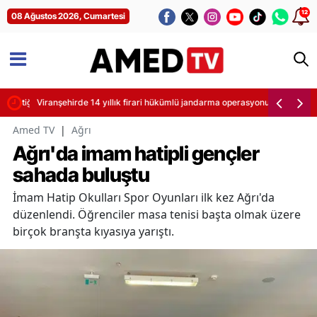
12
08 Ağustos 2026, Cumartesi
ittiği anlaşıldı
Viranşehirde 14 yıllık firari hükümlü jandarma operasyonuyla yakalandı
Amed TV
|
Ağrı
Ağrı'da imam hatipli gençler
sahada buluştu
İmam Hatip Okulları Spor Oyunları ilk kez Ağrı'da
düzenlendi. Öğrenciler masa tenisi başta olmak üzere
birçok branşta kıyasıya yarıştı.