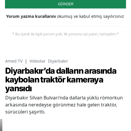
GÖNDER
Yorum yazma kurallarını
okumuş ve kabul etmiş sayılırsınız
* Bu içerik ile ilgili yorum yok, ilk yorumu siz yazın, tartışalım *
Amed TV
|
Videolar
Diyarbakır
Diyarbakır’da dalların arasında
kaybolan traktör kameraya
yansıdı
Diyarbakır Silvan Bulvarı’nda dallarla yüklü römorkun
arkasında neredeyse görünmez hale gelen traktör,
sürücüleri şaşırttı.