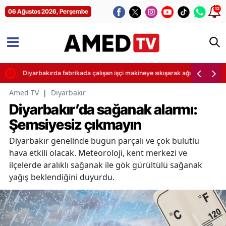
12
06 Ağustos 2026, Perşembe
i
Diyarbakırda fabrikada çalışan işçi makineye sıkışarak ağır yaralandı
Amed TV
|
Diyarbakır
Diyarbakır’da sağanak alarmı:
Şemsiyesiz çıkmayın
Diyarbakır genelinde bugün parçalı ve çok bulutlu
hava etkili olacak. Meteoroloji, kent merkezi ve
ilçelerde aralıklı sağanak ile gök gürültülü sağanak
yağış beklendiğini duyurdu.