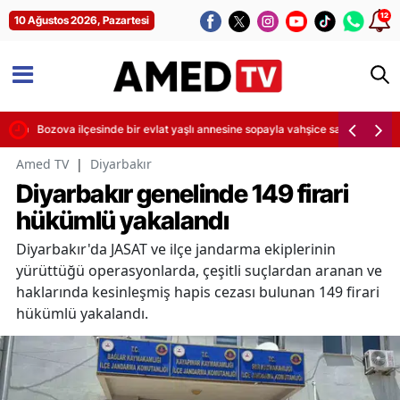
12
10 Ağustos 2026, Pazartesi
luğunu değerlendirdi
Bozova ilçesinde bir evlat yaşlı annesine sopayla vahşice saldırdı
Amed TV
|
Diyarbakır
Diyarbakır genelinde 149 firari
hükümlü yakalandı
Diyarbakır'da JASAT ve ilçe jandarma ekiplerinin
yürüttüğü operasyonlarda, çeşitli suçlardan aranan ve
haklarında kesinleşmiş hapis cezası bulunan 149 firari
hükümlü yakalandı.