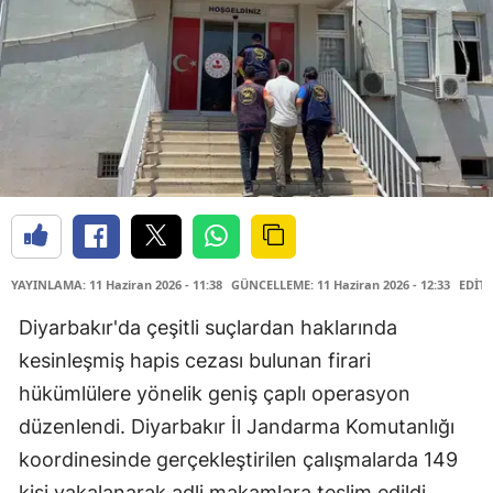
YAYINLAMA: 11 Haziran 2026 - 11:38
GÜNCELLEME: 11 Haziran 2026 - 12:33
EDİTÖ
Diyarbakır'da çeşitli suçlardan haklarında
kesinleşmiş hapis cezası bulunan firari
hükümlülere yönelik geniş çaplı operasyon
düzenlendi. Diyarbakır İl Jandarma Komutanlığı
koordinesinde gerçekleştirilen çalışmalarda 149
kişi yakalanarak adli makamlara teslim edildi.