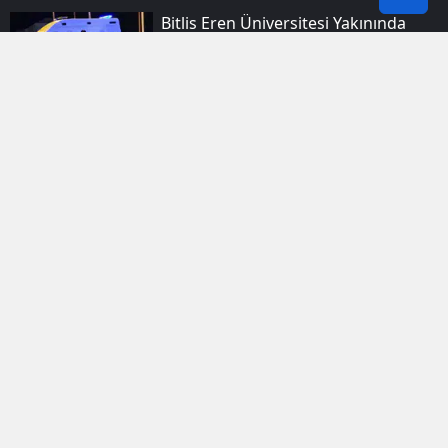
Bitlis Eren Üniversitesi Yakınında
Yaşanan Zincirleme Kazada 4 Kişi
Yaralandı
Elazığ’da Trafik Polisi Yoldan
Çevirdiği Beton Mikseriyle Yangını
Söndürdü
Bitlis'te Bir Inşaat Sahasında Aniden
Yükselen Dev Hortum Kameraya
Yansıdı
Muş Kırsalında Urartu Dönemine Ait
Devasa Bir Kale Gün Yüzüne Çıktı
Hakkari’nin Zirvesinde Buzullara