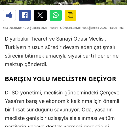
YAYINLAMA: 10 Ağustos 2026 - 10:51
GÜNCELLEME: 10 Ağustos 2026 - 13:06
EDİT
Diyarbakır Ticaret ve Sanayi Odası Meclisi,
Türkiye’nin uzun süredir devam eden çatışmalı
sürecini bitirmek amacıyla siyasi parti liderlerine
mektup gönderdi.
BARIŞIN YOLU MECLİSTEN GEÇİYOR
DTSO yönetimi, meclisin gündemindeki Çerçeve
Yasa’nın barış ve ekonomik kalkınma için önemli
bir fırsat sunduğunu savunuyor. Oda, yasanın
mecliste geniş bir uzlaşıyla ele alınması ve tüm
partilerin yasaya destek vermesi gerektiğini