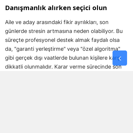
Danışmanlık alırken seçici olun
Aile ve aday arasındaki fikir ayrılıkları, son
günlerde stresin artmasına neden olabiliyor. Bu
süreçte profesyonel destek almak faydalı olsa
da, "garanti yerleştirme" veya "özel algoritma"
gibi gerçek dışı vaatlerde bulunan kişilere karşı
dikkatli olunmalıdır. Karar verme sürecinde son
sözün her zaman adaya ait olduğu
unutulmamalıdır.
Sistem yoğunluğunu hesaba katın
Tercihlerinizi son saate bırakmak, yaşanabilecek
teknik aksaklıklar nedeniyle tüm emeklerinizin
boşa gitmesine neden olabilir. İnternet erişimi