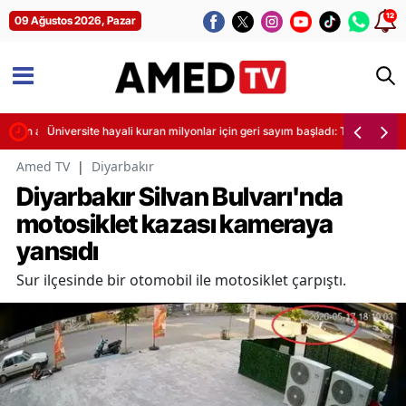
12
09 Ağustos 2026, Pazar
ndiren af resmen yürürlükte
Üniversite hayali kuran milyonlar için geri sayım başladı: Tercih listesi
Amed TV
|
Diyarbakır
Diyarbakır Silvan Bulvarı'nda
motosiklet kazası kameraya
yansıdı
Sur ilçesinde bir otomobil ile motosiklet çarpıştı.