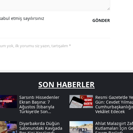
abul etmiş sayılırsınız
GÖNDER
yorum yok, ilk yorumu siz yazın, tartışalım *
SON HABERLER
Sarsıntı Hissedenler
Resmi Gazete’de Ye
Ekran Başına: 7
Gün: Cevdet Yılma
Ağustos Itibarıyla
Cumhurbaşkanlığı
Türkiye'de Son
Vekâlet Edecek
Deprem Hareketliliği
Diyarbakırda Düğün
Ahlat Malazgirt Zaf
Salonundaki Kavgada
Kutlamaları Için Ge
Beş Kişi Yaralandı
Sayım Başladı