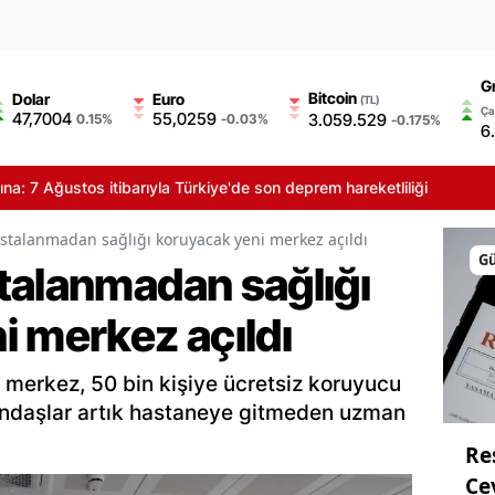
G
Bitcoin
Dolar
Euro
(TL)
Ça
47,7004
55,0259
3.059.529
0.15%
-0.03%
-0.175%
6
ğustos itibarıyla Türkiye'de son deprem hareketliliği
stalanmadan sağlığı koruyacak yeni merkez açıldı
G
talanmadan sağlığı
i merkez açıldı
 merkez, 50 bin kişiye ücretsiz koruyucu
andaşlar artık hastaneye gitmeden uzman
Re
Ce