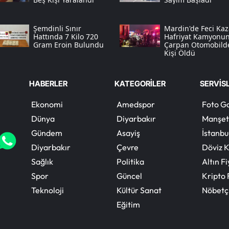
Şemdinli Sınır
Mardin'de Feci Kaz
Hattında 7 Kilo 720
Hafriyat Kamyonu
Gram Eroin Bulundu
Çarpan Otomobild
Kişi Öldü
HABERLER
KATEGORİLER
SERVİS
Ekonomi
Amedspor
Foto Ga
Dünya
Diyarbakır
Manşet
Gündem
Asayiş
İstanbu
Diyarbakır
Çevre
Döviz K
Sağlık
Politika
Altın Fi
Spor
Güncel
Kripto 
Teknoloji
Kültür Sanat
Nöbetç
Eğitim