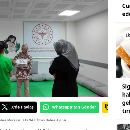
Cu
ed
E
Si
ha
gel
X'de Paylaş
Whatsapp'tan Gönder
tı
aber Merkezi
KAYNAK: İhlas Haber Ajansı