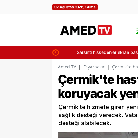
07 Ağustos 2026, Cuma
Sarsıntı hissedenler ekran başına: 7 A
Amed TV
|
Diyarbakır
|
Çermik'te ha
Çermik'te has
koruyacak yen
Çermik’te hizmete giren yeni
sağlık desteği verecek. Vat
desteği alabilecek.