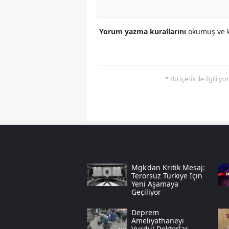
Yorum yazma kurallarını
okumuş ve k
* Bu içerik ile ilgili 
Mgk'dan Kritik Mesaj:
Terörsüz Türkiye Için
Yeni Aşamaya
Geçiliyor
Deprem
Ameliyathaneyi
Vurdu! Doktorlar