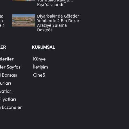
Kişi Yaralandı
Yozgat
a:
Diyarbakır'da Göletler
na
Yenilendi: 2 Bin Dekar
Zonguldak
e 1
Araziye Sulama
Desteği
Aksaray
Bayburt
LER
KURUMSAL
Karaman
leriler
Künye
ler Sayfası
İletişim
Kırıkkale
l Borsası
Cine5
Batman
urları
yatları
Şırnak
Fiyatları
Bartın
i Eczaneler
Ardahan
Iğdır