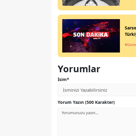
Sarsı
Türki
#Günce
Yorumlar
İsim*
Yorum Yazın (500 Karakter)