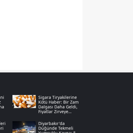
Samsun
Siirt
Sinop
Sivas
Tekirdağ
Tokat
Trabzon
Tunceli
ni
Sigara Tiryakilerine
z
Kötü Haber: Bir Zam
na
Dalgası Daha Geldi,
Şanlıurfa
Fiyatlar Zirveye
Tırmandı
Uşak
eri
Diyarbakır'da
ri
Düğünde Tekmeli
Van
Yumruklu Kavga: 5