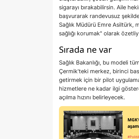
sigarayı bırakabilirsin. Aile h
başvurarak randevusuz şekild
Sağlık Müdürü Emre Asiltürk,
sağlığı korumak" olarak özetliy
Sırada ne var
Sağlık Bakanlığı, bu modeli tüm
Çermik'teki merkez, birinci ba
getirmek için bir pilot uygulam
hizmetlere ne kadar ilgi göste
açılma hızını belirleyecek.
MGK'd
aşama
#Politi