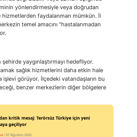
ekiminin yönlendirmesiyle veya doğrudan
e hizmetlerden faydalanman mümkün. İl
 merkezin temel amacını "hastalanmadan
or.
 şehirde yaygınlaştırmayı hedefliyor.
samak sağlık hizmetlerini daha etkin hale
a işlevi görüyor. İlçedeki vatandaşların bu
receği, benzer merkezlerin diğer bölgelere
an kritik mesaj: Terörsüz Türkiye için yeni
ya geçiliyor
ka
/ 07 Ağustos 2026