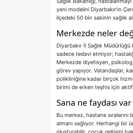
Sağlık Bakanlığı, hastalanmay
yeni modelini Diyarbakır’ın Çerm
ilçedeki 50 bin sakinin sağlık alı
Merkezde neler değ
Diyarbakır İl Sağlık Müdürlüğ
sadece tedavi etmiyor; hastalı
Merkezde diyetisyen, psikolog,
görev yapıyor. Vatandaşlar, k
polikliniğine kadar birçok hizme
birimi de erken teşhis için aktif
Sana ne faydası var
Bu merkez, hastane sıralarını 
almanı sağlıyor. Herhangi bir
oluşturabilir, çocuk gelişimi ha