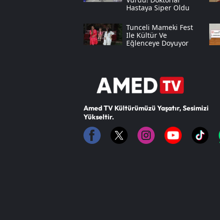
Hastaya Siper Oldu
Tunceli Mameki Fest
Ile Kültür Ve
Eğlenceye Doyuyor
Amed TV Kültürümüzü Yaşatır, Sesimizi
Yükseltir.