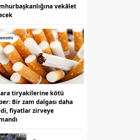
mhurbaşkanlığına vekâlet
Bilecik
ecek
Bingöl
Bitlis
konomi
Bolu
Burdur
Bursa
Çanakkale
gara tiryakilerine kötü
Çankırı
ber: Bir zam dalgası daha
Çorum
di, fiyatlar zirveye
rmandı
Denizli
Diyarbakır