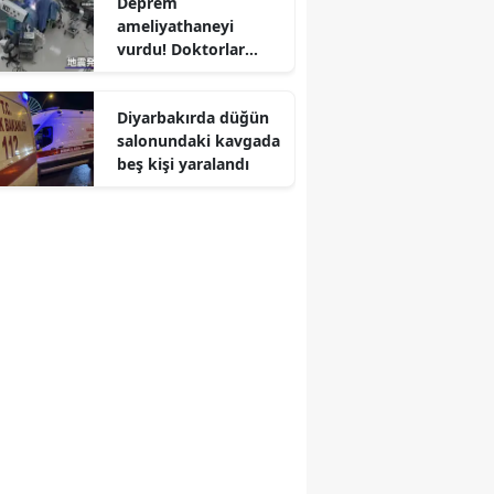
Deprem
ameliyathaneyi
Edirne
vurdu! Doktorlar
hastaya siper oldu
Elazığ
Diyarbakırda düğün
Erzincan
salonundaki kavgada
Erzurum
beş kişi yaralandı
Eskişehir
Gaziantep
Giresun
Gümüşhane
Hakkari
Hatay
Isparta