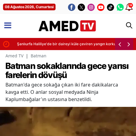
12
08 Ağustos 2026, Cumartesi
Şanlıurfa Haliliye'de bir daireyi küle çeviren yangın korkuttu
Amed TV
|
Batman
Batman sokaklarında gece yarısı
farelerin dövüşü
Batman'da gece sokağa çıkan iki fare dakikalarca
kavga etti. O anlar sosyal medyada Ninja
Kaplumbağalar'ın ustasına benzetildi.