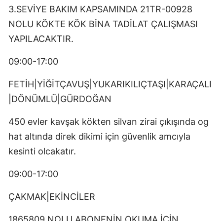
3.SEVİYE BAKIM KAPSAMINDA 21TR-00928
NOLU KÖKTE KÖK BİNA TADİLAT ÇALIŞMASI
YAPILACAKTIR.
09:00-17:00
FETİH|YİĞİTÇAVUŞ|YUKARIKILIÇTAŞI|KARAÇALI
|DÖNÜMLÜ|GÜRDOĞAN
450 evler kavşak kökten silvan zirai çıkışında og
hat altında direk dikimi için güvenlik amcıyla
kesinti olcakatır.
09:00-17:00
ÇAKMAK|EKİNCİLER
1865809 NOLU ABONENİN OKUMA İÇİN