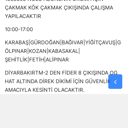
ÇAKMAK KÖK ÇAKMAK ÇIKIŞINDA ÇALIŞMA
YAPILACAKTIR
10:00-17:00
KARABAŞ|GÜRDOĞAN|BAĞIVAR|YİĞİTÇAVUŞ|G
ÖLPINAR|KOZAN|KABASAKAL|
ŞEHİTLİK|FETİH|ALİPINAR
DİYARBAKIRTM-2 DEN FİDER 8 ÇIKIŞINDA OG
HAT ALTINDA DİREK DİKİMİ İÇİN GÜVENLİK
AMACIYLA KESİNTİ OLACAKTIR.
09:00-17:00
DÖNÜMLÜ|GÜRDOĞAN|YUKARIKILIÇTAŞI