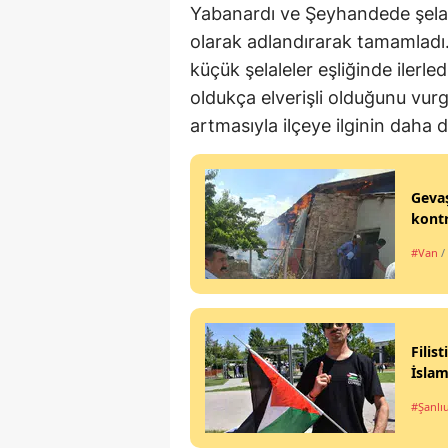
Yabanardı ve Şeyhandede şelal
olarak adlandırarak tamamladı.
küçük şelaleler eşliğinde ilerled
oldukça elverişli olduğunu vur
artmasıyla ilçeye ilginin daha 
Gevaş
kontr
#Van
/
Filis
İslam
#Şanlı