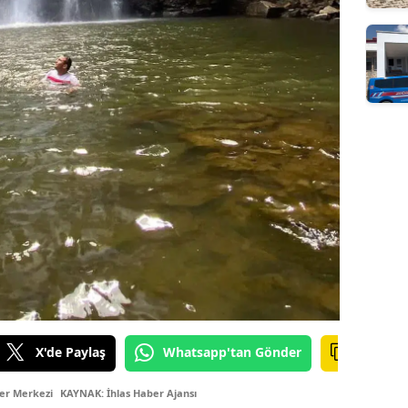
X'de Paylaş
Whatsapp'tan Gönder
er Merkezi
KAYNAK: İhlas Haber Ajansı