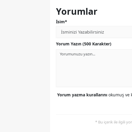
Yorumlar
İsim*
Yorum Yazın (500 Karakter)
Yorum yazma kurallarını
okumuş ve k
* Bu içerik ile ilgili 