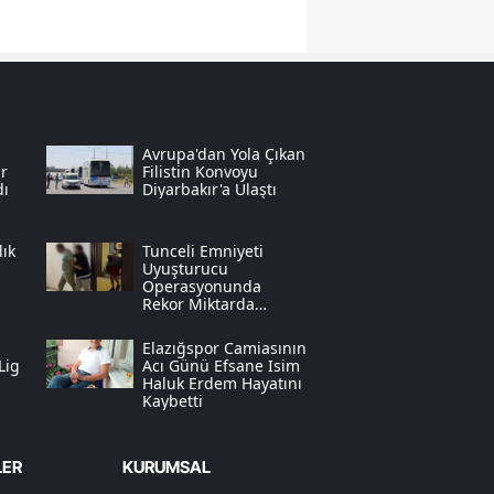
Yozgat
Zonguldak
Aksaray
Avrupa'dan Yola Çıkan
r
Filistin Konvoyu
Bayburt
dı
Diyarbakır'a Ulaştı
Karaman
lık
Tunceli Emniyeti
Kırıkkale
Uyuşturucu
Operasyonunda
Rekor Miktarda
Batman
Sentetik Ecza Yakaladı
Elazığspor Camiasının
Şırnak
Lig
Acı Günü Efsane Isim
Haluk Erdem Hayatını
Kaybetti
Bartın
u
Ardahan
LER
KURUMSAL
Iğdır