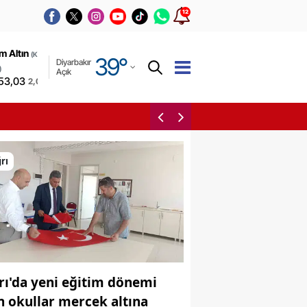
12
Adana
m Altın
(Kapalı
39
°
Diyarbakır
Adıyaman
)
Açık
53,03
2,00%
Afyonkarahisar
Ağrı'da yeni eğitim dönem
Ağrı
Amasya
rı
Ankara
Antalya
Artvin
Aydın
rı'da yeni eğitim dönemi
Balıkesir
in okullar mercek altına