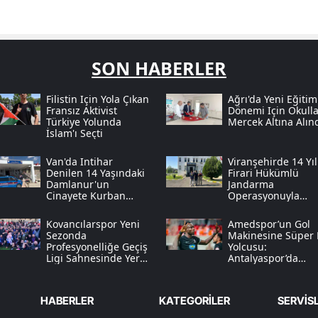
SON HABERLER
Filistin Için Yola Çıkan
Ağrı'da Yeni Eğitim
Fransız Aktivist
Dönemi Için Okulla
Türkiye Yolunda
Mercek Altına Alın
İslam'ı Seçti
Van'da Intihar
Viranşehirde 14 Yıl
Denilen 14 Yaşındaki
Firari Hükümlü
Damlanur'un
Jandarma
Cinayete Kurban
Operasyonuyla
Gittiği Anlaşıldı
Yakalandı
Kovancılarspor Yeni
Amedspor’un Gol
Sezonda
Makinesine Süper 
Profesyonelliğe Geçiş
Yolcusu:
Ligi Sahnesinde Yer
Antalyaspor’da
Alacak
Diagne Operasyon
HABERLER
KATEGORİLER
SERVİS