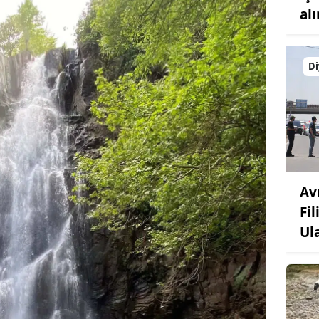
alı
Di
Av
Fi
Ul