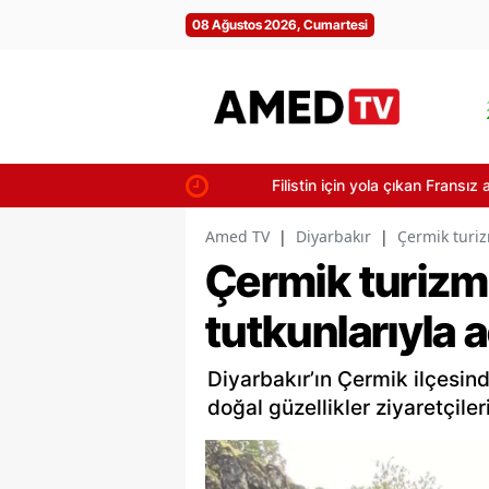
08 Ağustos 2026, Cumartesi
Filistin için yola çıkan Fransız aktivis
Amed TV
|
Diyarbakır
|
Çermik turiz
Çermik turiz
tutkunlarıyla a
Diyarbakır’ın Çermik ilçesinde
doğal güzellikler ziyaretçiler