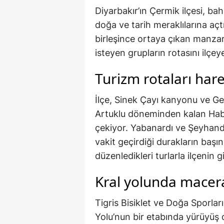
Diyarbakır’ın Çermik ilçesi, bah
doğa ve tarih meraklılarına açtı
birleşince ortaya çıkan manzar
isteyen grupların rotasını ilçeye
Turizm rotaları har
İlçe, Sinek Çayı kanyonu ve Gel
Artuklu döneminden kalan Habu
çekiyor. Yabanardı ve Şeyhande
vakit geçirdiği durakların başınd
düzenledikleri turlarla ilçenin g
Kral yolunda macer
Tigris Bisiklet ve Doğa Sporlar
Yolu’nun bir etabında yürüyüş dü