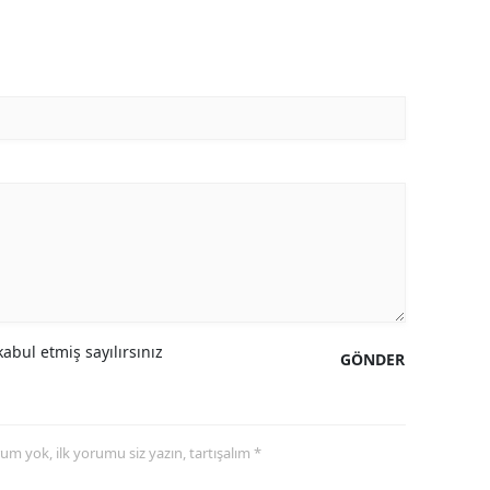
abul etmiş sayılırsınız
GÖNDER
yorum yok, ilk yorumu siz yazın, tartışalım *