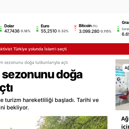
Gra
Bitcoin
Dolar
Euro
(TL)
Çarşı
47,7436
55,2510
3.099.280
0.18%
0.32%
0.115%
6.6
t Türkiye yolunda İslam'ı seçti
m sezonunu doğa tutkunlarıyla açtı
Ağ
m sezonunu doğa
çtı
 turizm hareketliliği başladı. Tarihi ve
ini bekliyor.
Ağ
iç