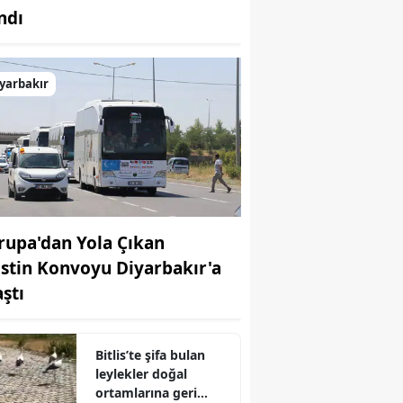
ndı
Bilecik
Bingöl
yarbakır
Bitlis
Bolu
Burdur
Bursa
rupa'dan Yola Çıkan
Çanakkale
listin Konvoyu Diyarbakır'a
Çankırı
aştı
Çorum
Denizli
Bitlis’te şifa bulan
leylekler doğal
Diyarbakır
ortamlarına geri