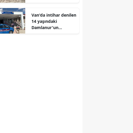
döndü
Edirne
Van'da intihar denilen
Elazığ
14 yaşındaki
Damlanur'un
Erzincan
cinayete kurban
gittiği anlaşıldı
Erzurum
Eskişehir
Gaziantep
Giresun
Gümüşhane
Hakkari
Hatay
Isparta