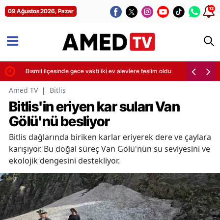
12
09 Ağustos 2026, Pazar
arı
Bismil ilçesinde gece vakti iki ev alevlere teslim oldu
Amed TV
|
Bitlis
Bitlis'in eriyen kar suları Van
Gölü'nü besliyor
Bitlis dağlarında biriken karlar eriyerek dere ve çaylara
karışıyor. Bu doğal süreç Van Gölü'nün su seviyesini ve
ekolojik dengesini destekliyor.