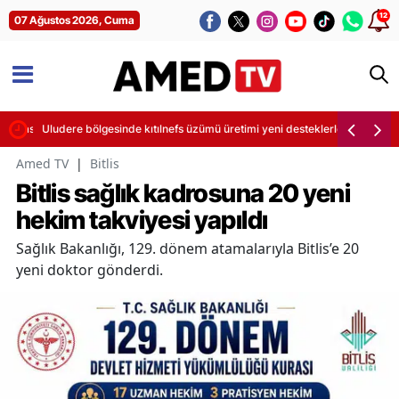
12
07 Ağustos 2026, Cuma
ormasıyla sevindirdi
Uludere bölgesinde kıtılnefs üzümü üretimi yeni desteklerle büyüyor
Amed TV
|
Bitlis
Bitlis sağlık kadrosuna 20 yeni
hekim takviyesi yapıldı
Sağlık Bakanlığı, 129. dönem atamalarıyla Bitlis’e 20
yeni doktor gönderdi.