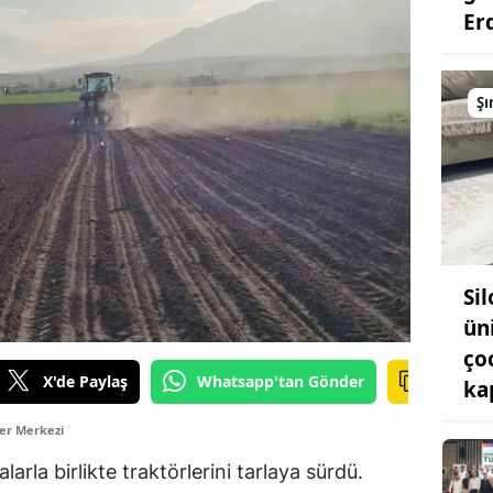
Er
Şı
Si
ün
ço
X'de Paylaş
Whatsapp'tan Gönder
ka
er Merkezi
alarla birlikte traktörlerini tarlaya sürdü.