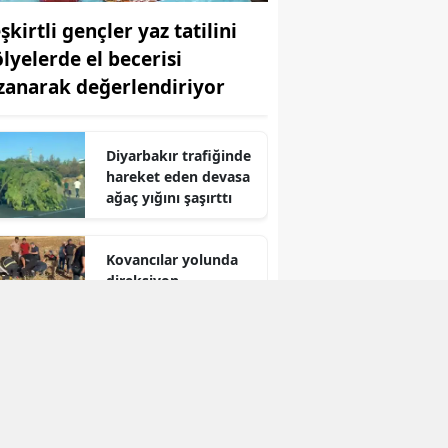
şkirtli gençler yaz tatilini
Yozgat
ölyelerde el becerisi
Zonguldak
zanarak değerlendiriyor
Aksaray
Diyarbakır trafiğinde
Bayburt
hareket eden devasa
ağaç yığını şaşırttı
Karaman
Kırıkkale
Kovancılar yolunda
direksiyon
Batman
hakimiyetini
kaybeden sürücü
Şırnak
kaza yaptı
Bartın
Ardahan
Iğdır