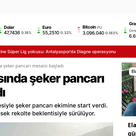
Gra
Bitcoin
Dolar
Euro
(TL)
Çarşı
47,7436
55,2510
3.096.040
0.18%
0.32%
0.183%
6.
g yolcusu: Antalyaspor’da Diagne operasyonu
a şeker pancarı mesaisi başladı
El
sında şeker pancarı
ı
mesiyle şeker pancarı ekimine start verdi.
ksek rekolte beklentisiyle sürülüyor.
El
gü