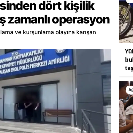
sinden dört kişilik
ş zamanlı operasyon
ralama ve kurşunlama olayına karışan
Yü
bu
ta
Ağ