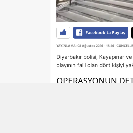
Facebook'ta Paylaş
YAYINLAMA: 08 Ağustos 2026 - 13:46
GÜNCELLEM
Diyarbakır polisi, Kayapınar ve 
olayının faili olan dört kişiyi y
OPERASYONUN DET
Emniyet müdürlüğü ekipleri, suç
çalışma başlattı. M.Z.K., B.E.,
düzenlenen operasyonla yakalan
yapılan aramalarda bir ruhsatsı
tabanca bulundu.