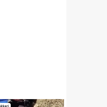
Malatya
Manisa
Kahramanmaraş
Mardin
Muğla
Muş
Nevşehir
Niğde
Ordu
Rize
Sakarya
akkari