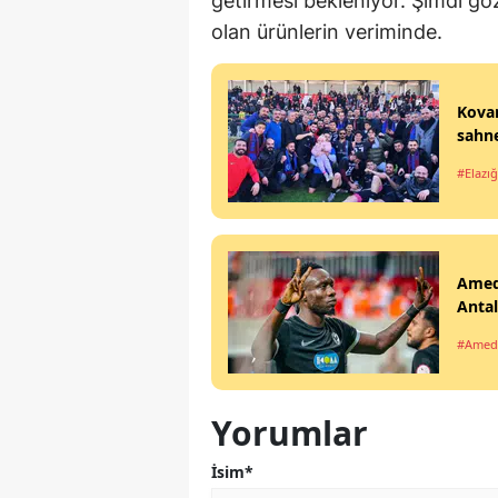
getirmesi bekleniyor. Şimdi gözl
olan ürünlerin veriminde.
Kovan
sahne
#Elazığ
Amed
Anta
#Amed
Yorumlar
İsim*