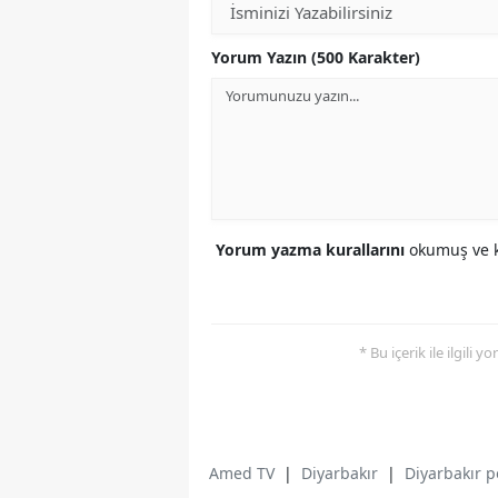
Yorum Yazın (500 Karakter)
Yorum yazma kurallarını
okumuş ve k
* Bu içerik ile ilgili 
Amed TV
|
Diyarbakır
|
Diyarbakır p