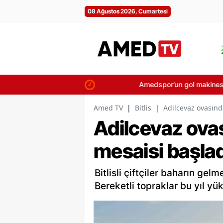
08 Ağustos 2026, Cumartesi
Amedspor’un gol makinesine Süper Li
Amed TV
|
Bitlis
|
Adilcevaz ovasınd
Adilcevaz ova
mesaisi başlad
Bitlisli çiftçiler baharın gel
Bereketli topraklar bu yıl yü