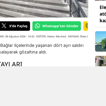
Ele
at
ka
X'de Paylaş
Whatsapp'tan Gönder
E: 08 Ağustos 2026 - 14:32
EDİTÖR: Haber Merkezi
KAYNAK: İhlas Haber Ajansı
Bağlar ilçelerinde yaşanan dört ayrı saldırı
akalayarak gözaltına aldı.
AYLARI
ların önlenmesi ve faillerin bulunması için
 S.B. ve suça sürüklenen çocuk K.S.Y.
dı. Şüphelilerin araçlarında ve üzerlerinde
z tabanca, bir pompalı tüfek ve bir havalı