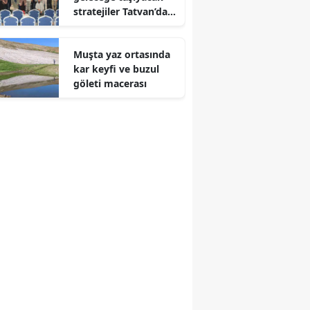
stratejiler Tatvan’da
Edirne
masaya yatırıldı
Elazığ
Muşta yaz ortasında
kar keyfi ve buzul
Erzincan
göleti macerası
Erzurum
Eskişehir
Gaziantep
Giresun
Gümüşhane
Hakkari
Hatay
Isparta