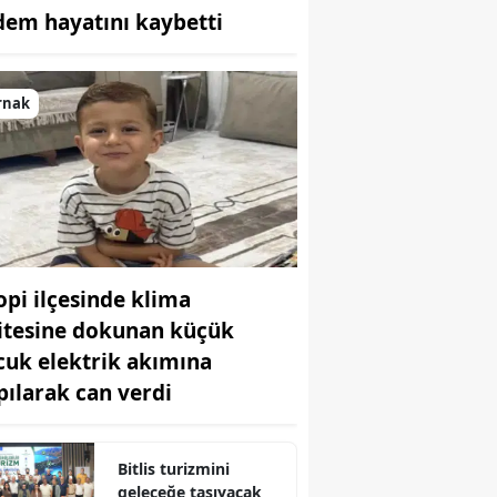
dem hayatını kaybetti
Bilecik
Bingöl
rnak
Bitlis
Bolu
Burdur
Bursa
lopi ilçesinde klima
Çanakkale
itesine dokunan küçük
Çankırı
cuk elektrik akımına
Çorum
pılarak can verdi
Denizli
Bitlis turizmini
Diyarbakır
geleceğe taşıyacak