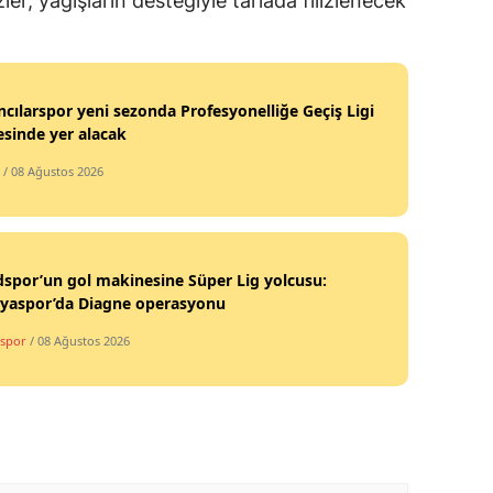
er, yağışların desteğiyle tarlada filizlenecek
cılarspor yeni sezonda Profesyonelliğe Geçiş Ligi
sinde yer alacak
/ 08 Ağustos 2026
spor’un gol makinesine Süper Lig yolcusu:
lyaspor’da Diagne operasyonu
spor
/ 08 Ağustos 2026