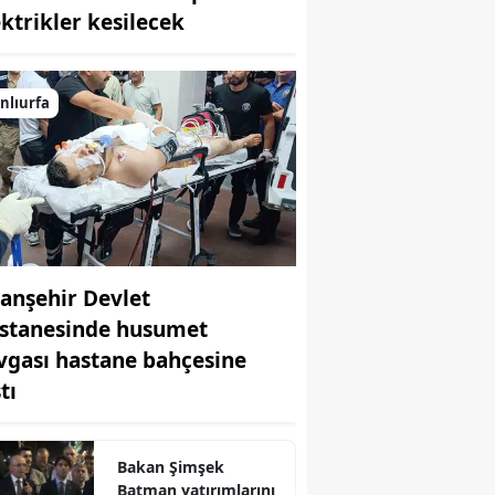
ektrikler kesilecek
Bilecik
Bingöl
nlıurfa
Bitlis
Bolu
Burdur
Bursa
ranşehir Devlet
Çanakkale
stanesinde husumet
Çankırı
vgası hastane bahçesine
Çorum
tı
Denizli
Bakan Şimşek
Diyarbakır
Batman yatırımlarını