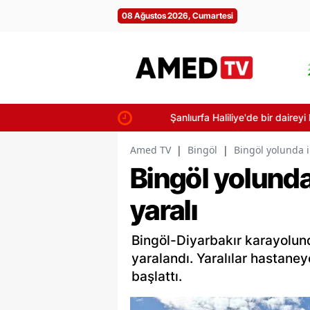
08 Ağustos 2026, Cumartesi
Şanlıurfa Haliliye'de bir daireyi küle 
Amed TV
|
Bingöl
|
Bingöl yolunda ik
Bingöl yolunda 
yaralı
Bingöl-Diyarbakır karayolunda
yaralandı. Yaralılar hastaney
başlattı.