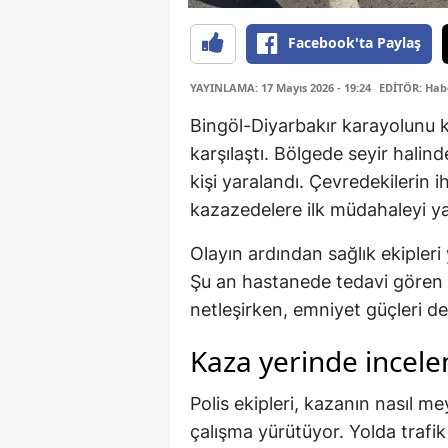
Facebook'ta Paylaş
YAYINLAMA: 17 Mayıs 2026 - 19:24
EDİTÖR: Hab
Bingöl-Diyarbakır karayolunu ku
karşılaştı. Bölgede seyir halin
kişi yaralandı. Çevredekilerin i
kazazedelere ilk müdahaleyi ya
Olayın ardından sağlık ekipleri 
Şu an hastanede tedavi gören 
netleşirken, emniyet güçleri de
Kaza yerinde incel
Polis ekipleri, kazanın nasıl m
çalışma yürütüyor. Yolda trafi