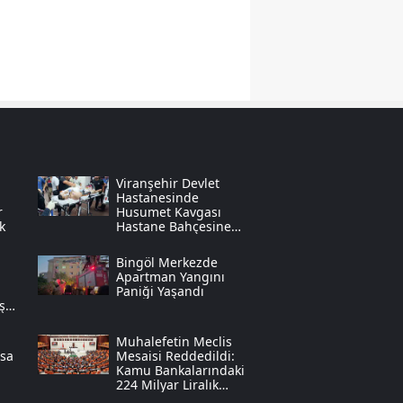
Samsun
Siirt
Sinop
Sivas
Tekirdağ
Viranşehir Devlet
Hastanesinde
r
Husumet Kavgası
Tokat
k
Hastane Bahçesine
Taştı
Trabzon
Bingöl Merkezde
Apartman Yangını
Tunceli
Paniği Yaşandı
mşek
Şanlıurfa
Muhalefetin Meclis
asa
Mesaisi Reddedildi:
Uşak
Kamu Bankalarındaki
224 Milyar Liralık
ı
"tahsil Edilemeyen
Van