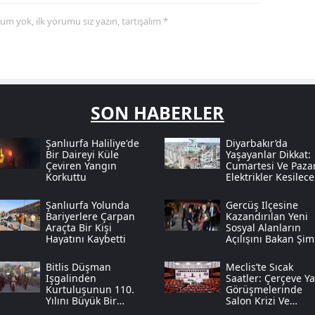
yorum yok, ilk yorumu siz yazın, tartışalım *
SON HABERLER
Şanlıurfa Haliliye'de
Diyarbakır’da
Bir Daireyi Küle
Yaşayanlar Dikkat:
Çeviren Yangın
Cumartesi Ve Paza
Korkuttu
Elektrikler Kesilece
Şanlıurfa Yolunda
Gercüş Ilçesine
Bariyerlere Çarpan
Kazandırılan Yeni
Araçta Bir Kişi
Sosyal Alanların
Hayatını Kaybetti
Açılışını Bakan Şi
Yaptı
Bitlis Düşman
Meclis’te Sıcak
Işgalinden
Saatler: Çerçeve Y
Kurtuluşunun 110.
Görüşmelerinde
Yılını Büyük Bir
Salon Krizi Ve
Coşkuyla Kutluyor
“öcalan” Tartışmas