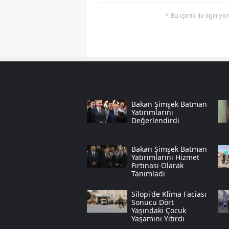
* Bu içerik ile ilgili 
Bakan Şimşek Batman
Yatırımlarını
Değerlendirdi
Bakan Şimşek Batman
Yatırımlarını Hizmet
Fırtınası Olarak
Tanımladı
Silopi'de Klima Faciası
Sonucu Dört
Yaşındaki Çocuk
Yaşamını Yitirdi