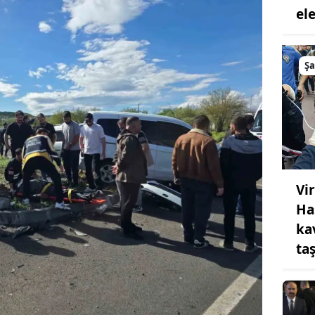
el
Şa
Vi
Ha
ka
taş