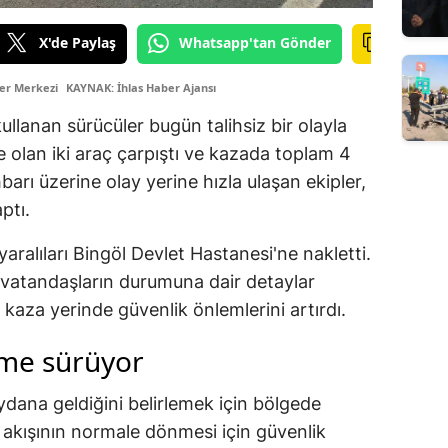
X'de Paylaş
Whatsapp'tan Gönder
er Merkezi
KAYNAK: İhlas Haber Ajansı
llanan sürücüler bugün talihsiz bir olayla
de olan iki araç çarpıştı ve kazada toplam 4
hbarı üzerine olay yerine hızla ulaşan ekipler,
ptı.
yaralıları Bingöl Devlet Hastanesi'ne nakletti.
vatandaşların durumuna dair detaylar
 kaza yerinde güvenlik önlemlerini artırdı.
eme sürüyor
eydana geldiğini belirlemek için bölgede
k akışının normale dönmesi için güvenlik