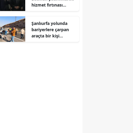
hizmet fırtınası
Edirne
olarak tanımladı
Elazığ
Şanlıurfa yolunda
bariyerlere çarpan
Erzincan
araçta bir kişi
hayatını kaybetti
Erzurum
Eskişehir
Gaziantep
Giresun
Gümüşhane
Hakkari
Hatay
Isparta