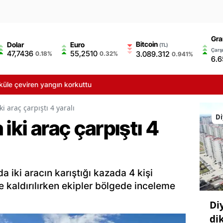
Gra
Bitcoin
Dolar
Euro
(TL)
Çarşı
47,7436
55,2510
3.089.312
0.18%
0.32%
0.941%
6.6
çeviren yangın korkuttu
i araç çarpıştı 4 yaralı
Di
iki araç çarpıştı 4
 iki aracın karıştığı kazada 4 kişi
e kaldırılırken ekipler bölgede inceleme
Di
di