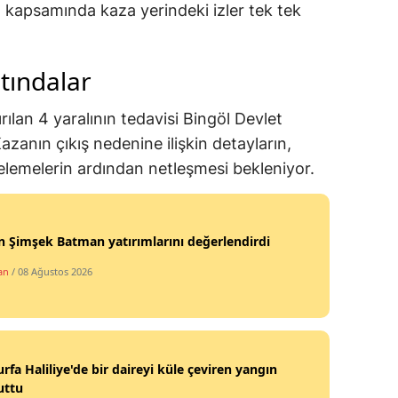
a kapsamında kaza yerindeki izler tek tek
tındalar
ılan 4 yaralının tedavisi Bingöl Devlet
zanın çıkış nedenine ilişkin detayların,
celemelerin ardından netleşmesi bekleniyor.
 Şimşek Batman yatırımlarını değerlendirdi
an
/ 08 Ağustos 2026
urfa Haliliye'de bir daireyi küle çeviren yangın
uttu