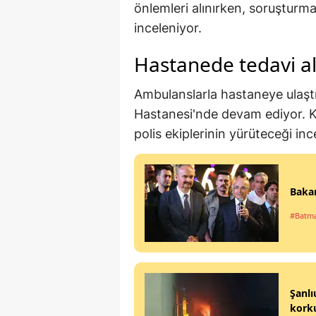
önlemleri alınırken, soruşturm
inceleniyor.
Hastanede tedavi al
Ambulanslarla hastaneye ulaştır
Hastanesi'nde devam ediyor. Ka
polis ekiplerinin yürüteceği in
Bakan
#Batm
Şanlı
kork