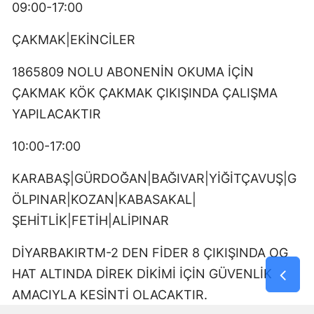
09:00-17:00
ÇAKMAK|EKİNCİLER
1865809 NOLU ABONENİN OKUMA İÇİN
ÇAKMAK KÖK ÇAKMAK ÇIKIŞINDA ÇALIŞMA
YAPILACAKTIR
10:00-17:00
KARABAŞ|GÜRDOĞAN|BAĞIVAR|YİĞİTÇAVUŞ|G
ÖLPINAR|KOZAN|KABASAKAL|
ŞEHİTLİK|FETİH|ALİPINAR
DİYARBAKIRTM-2 DEN FİDER 8 ÇIKIŞINDA OG
HAT ALTINDA DİREK DİKİMİ İÇİN GÜVENLİK
AMACIYLA KESİNTİ OLACAKTIR.