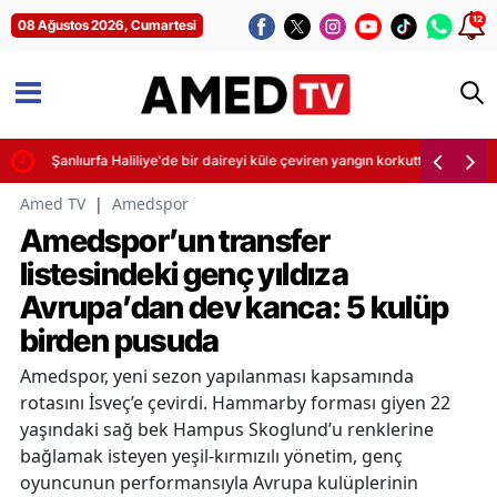
12
08 Ağustos 2026, Cumartesi
Şanlıurfa Haliliye'de bir daireyi küle çeviren yangın korkuttu
Amed TV
|
Amedspor
Amedspor’un transfer
listesindeki genç yıldıza
Avrupa’dan dev kanca: 5 kulüp
birden pusuda
Amedspor, yeni sezon yapılanması kapsamında
rotasını İsveç’e çevirdi. Hammarby forması giyen 22
yaşındaki sağ bek Hampus Skoglund’u renklerine
bağlamak isteyen yeşil-kırmızılı yönetim, genç
oyuncunun performansıyla Avrupa kulüplerinin