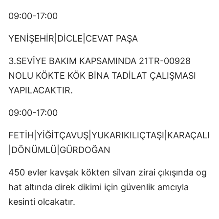
09:00-17:00
YENİŞEHİR|DİCLE|CEVAT PAŞA
3.SEVİYE BAKIM KAPSAMINDA 21TR-00928
NOLU KÖKTE KÖK BİNA TADİLAT ÇALIŞMASI
YAPILACAKTIR.
09:00-17:00
FETİH|YİĞİTÇAVUŞ|YUKARIKILIÇTAŞI|KARAÇALI
|DÖNÜMLÜ|GÜRDOĞAN
450 evler kavşak kökten silvan zirai çıkışında og
hat altında direk dikimi için güvenlik amcıyla
kesinti olcakatır.