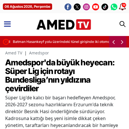
12
06 Ağustos 2026, Perşembe
sintileri başladı
Batman Hasankeyf yolu üzerindeki tünel girişinde iki otomobil çarpıştı
Amed TV
|
Amedspor
Amedspor'da büyük heyecan:
Süper Lig için rotayı
Bundesliga’nın yıldızına
çevirdiler
Süper Lig'de kalıcı bir başarı hedefleyen Amedspor,
2026-2027 sezonu hazırlıklarını Erzurum'da teknik
direktör Besnik Hasi önderliğinde sürdürüyor.
Kadrosuna kattığı beş yeni isimle dikkat çeken
yönetim, taraftarları heyecanlandıracak bir hamleye