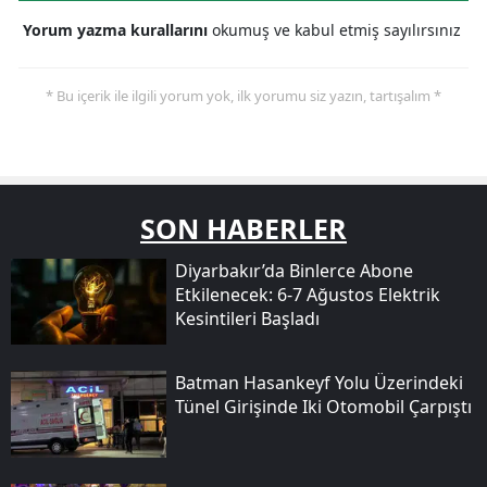
Yorum yazma kurallarını
okumuş ve kabul etmiş sayılırsınız
* Bu içerik ile ilgili yorum yok, ilk yorumu siz yazın, tartışalım *
SON HABERLER
Diyarbakır’da Binlerce Abone
Etkilenecek: 6-7 Ağustos Elektrik
Kesintileri Başladı
Batman Hasankeyf Yolu Üzerindeki
Tünel Girişinde Iki Otomobil Çarpıştı