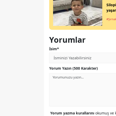
Silop
yaşam
#Şırna
Yorumlar
İsim*
Yorum Yazın (500 Karakter)
Yorum yazma kurallarını
okumuş ve k