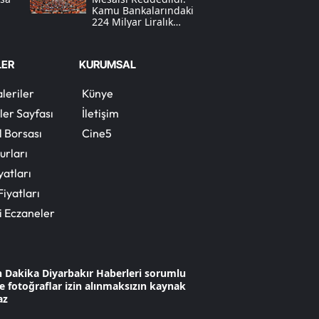
Kamu Bankalarındaki
224 Milyar Liralık
Yozgat
ı
"tahsil Edilemeyen
Kredi" Tartışması
Zonguldak
LER
KURUMSAL
Aksaray
leriler
Künye
ler Sayfası
İletişim
Bayburt
l Borsası
Cine5
Karaman
urları
Kırıkkale
yatları
Fiyatları
Batman
i Eczaneler
Şırnak
Bartın
n Dakika Diyarbakır Haberleri sorumlu
 ve fotoğraflar izin alınmaksızın kaynak
Ardahan
az
Iğdır