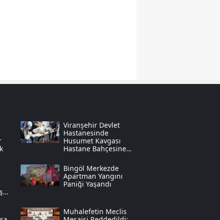
Samsun
Siirt
Sinop
Sivas
Tekirdağ
Tokat
Viranşehir Devlet
Hastanesinde
Trabzon
r
Husumet Kavgası
k
Hastane Bahçesine
Taştı
Tunceli
Bingöl Merkezde
Apartman Yangını
Şanlıurfa
Paniği Yaşandı
mşek
Uşak
Muhalefetin Meclis
Van
asa
Mesaisi Reddedildi: