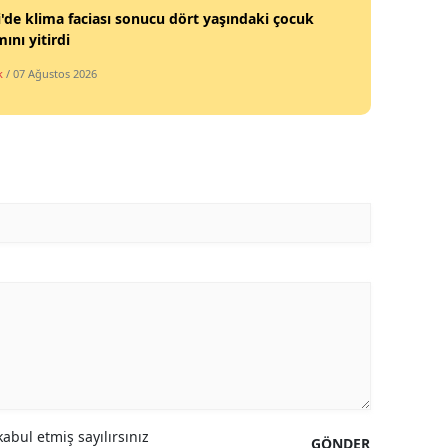
i'de klima faciası sonucu dört yaşındaki çocuk
ını yitirdi
k
/ 07 Ağustos 2026
abul etmiş sayılırsınız
GÖNDER