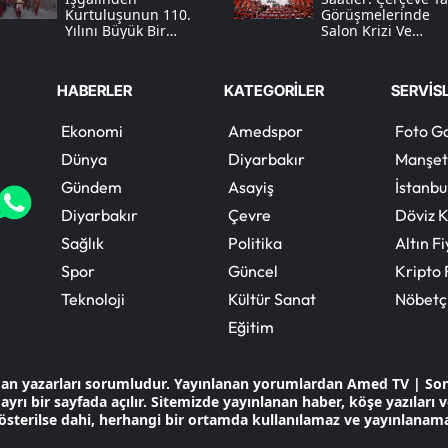
Kurtuluşunun 110.
Görüşmelerinde
Yılını Büyük Bir
Salon Krizi Ve
Coşkuyla Kutluyor
“öcalan” Tartışmas
HABERLER
KATEGORİLER
SERVİS
Ekonomi
Amedspor
Foto Ga
Dünya
Diyarbakır
Manşet
Gündem
Asayiş
İstanbu
Diyarbakır
Çevre
Döviz K
Sağlık
Politika
Altın Fi
Spor
Güncel
Kripto 
Teknoloji
Kültür Sanat
Nöbetç
Eğitim
dan yazarları sorumludur. Yayınlanan yorumlardan Amed TV | So
ayrı bir sayfada açılır. Sitemizde yayınlanan haber, köşe yazıları
österilse dahi, herhangi bir ortamda kullanılamaz ve yayınlanam