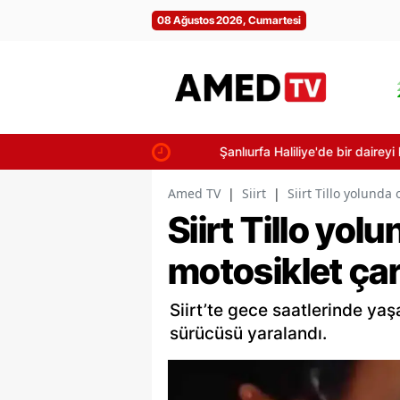
08 Ağustos 2026, Cumartesi
Şanlıurfa Haliliye'de bir daireyi küle 
Amed TV
|
Siirt
|
Siirt Tillo yolunda
Siirt Tillo yol
motosiklet çar
Siirt’te gece saatlerinde ya
sürücüsü yaralandı.