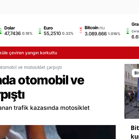
Gra
Bitcoin
Dolar
Euro
(TL)
Çarşı
47,7436
55,2510
3.089.666
0.18%
0.32%
1.016%
6.6
çeviren yangın korkuttu
 otomobil ve motosiklet çarpıştı
Bi
unda otomobil ve
pıştı
şanan trafik kazasında motosiklet
Bi
ku