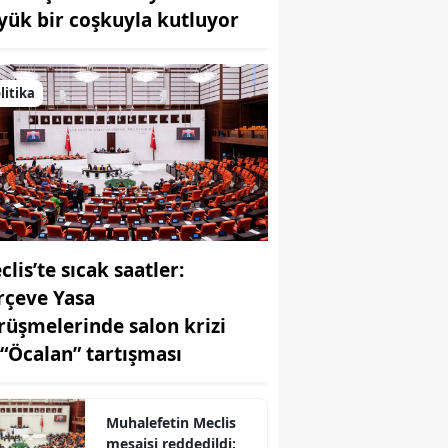
yük bir coşkuyla kutluyor
Bilecik
Bingöl
litika
Bitlis
Bolu
Burdur
Bursa
lis’te sıcak saatler:
Çanakkale
rçeve Yasa
Çankırı
rüşmelerinde salon krizi
Çorum
 “Öcalan” tartışması
Denizli
Muhalefetin Meclis
Diyarbakır
mesaisi reddedildi: