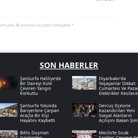
yorum yok, ilk yorumu siz yazın, tartışalım *
SON HABERLER
Şanlıurfa Haliliye'de
Diyarbakır’da
Bir Daireyi Küle
Yaşayanlar Dikkat:
Çeviren Yangın
Cumartesi Ve Paza
Korkuttu
Elektrikler Kesilece
Şanlıurfa Yolunda
Gercüş Ilçesine
Bariyerlere Çarpan
Kazandırılan Yeni
Araçta Bir Kişi
Sosyal Alanların
Hayatını Kaybetti
Açılışını Bakan Şi
Yaptı
Bitlis Düşman
Meclis’te Sıcak
Işgalinden
Saatler: Çerçeve Y