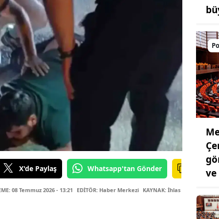
bü
Po
Mec
Çe
gö
X'de Paylaş
Whatsapp'tan Gönder
ve
E: 08 Temmuz 2026 - 13:21
EDİTÖR: Haber Merkezi
KAYNAK: İhlas Haber Ajansı