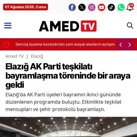
12
07 Ağustos 2026, Cuma
etti
Gercüş ilçesine kazandırılan yeni sosyal alanların açılışını Bakan Şimşek
Amed TV
|
Elazığ
Elazığ AK Parti teşkilatı
bayramlaşma töreninde bir araya
geldi
Elazığ'da AK Parti üyeleri bayramın ikinci gününde
düzenlenen programda buluştu. Etkinlikte teşkilat
mensupları ve şehir protokolü bayramlaştı.