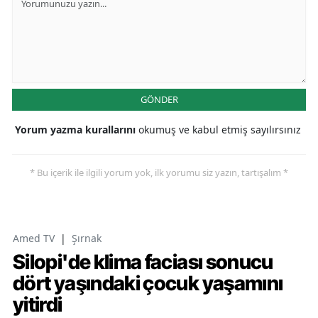
GÖNDER
Yorum yazma kurallarını
okumuş ve kabul etmiş sayılırsınız
* Bu içerik ile ilgili yorum yok, ilk yorumu siz yazın, tartışalım *
Amed TV
|
Şırnak
Silopi'de klima faciası sonucu
dört yaşındaki çocuk yaşamını
yitirdi