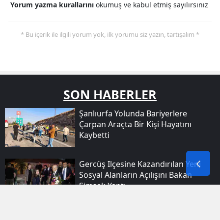
Yorum yazma kurallarını
okumuş ve kabul etmiş sayılırsınız
* Bu içerik ile ilgili yorum yok, ilk yorumu siz yazın, tartışalım *
SON HABERLER
Şanlıurfa Yolunda Bariyerlere
Çarpan Araçta Bir Kişi Hayatını
Kaybetti
Gercüş Ilçesine Kazandırılan Yeni
Sosyal Alanların Açılışını Bakan
Şimşek Yaptı
Bingöl Merkezde Apartman Yangını