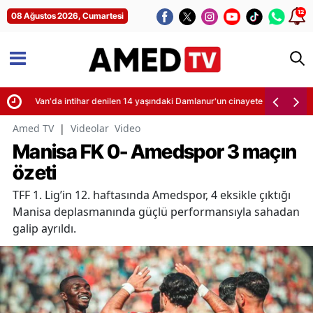
12
08 Ağustos 2026, Cumartesi
Van'da intihar denilen 14 yaşındaki Damlanur'un cinayete kurban gittiği 
Amed TV
|
Videolar
Video
Manisa FK 0- Amedspor 3 maçın
özeti
TFF 1. Lig’in 12. haftasında Amedspor, 4 eksikle çıktığı
Manisa deplasmanında güçlü performansıyla sahadan
galip ayrıldı.