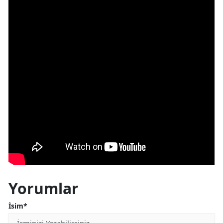
Yorumlar
İsim*