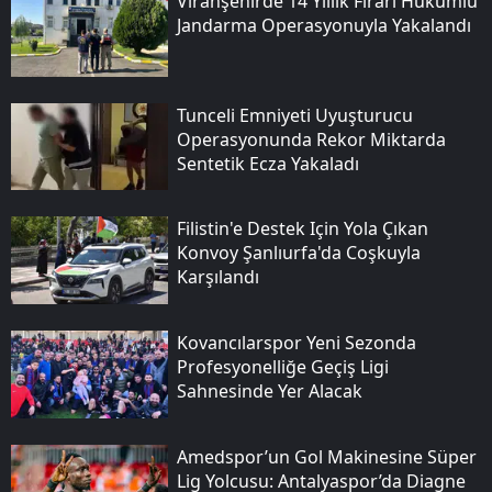
Viranşehirde 14 Yıllık Firari Hükümlü
Jandarma Operasyonuyla Yakalandı
Tunceli Emniyeti Uyuşturucu
Operasyonunda Rekor Miktarda
Sentetik Ecza Yakaladı
Filistin'e Destek Için Yola Çıkan
Konvoy Şanlıurfa'da Coşkuyla
Karşılandı
Kovancılarspor Yeni Sezonda
Profesyonelliğe Geçiş Ligi
Sahnesinde Yer Alacak
Amedspor’un Gol Makinesine Süper
Lig Yolcusu: Antalyaspor’da Diagne