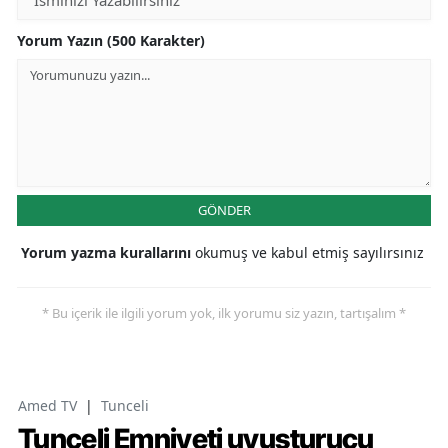
Yorum Yazın (500 Karakter)
GÖNDER
Yorum yazma kurallarını
okumuş ve kabul etmiş sayılırsınız
* Bu içerik ile ilgili yorum yok, ilk yorumu siz yazın, tartışalım *
Amed TV
|
Tunceli
Tunceli Emniyeti uyuşturucu