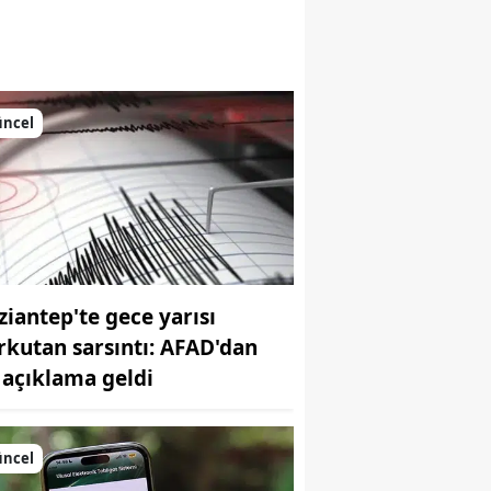
Malatya
Manisa
urken bu hatalara düşmeyin
üncel
Kahramanmaraş
Mardin
Muğla
Muş
Nevşehir
ziantep'te gece yarısı
rkutan sarsıntı: AFAD'dan
Niğde
k açıklama geldi
Ordu
Rize
üncel
Sakarya