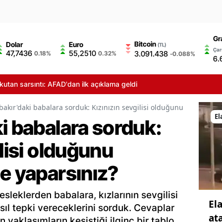
Gr
Bitcoin
Dolar
Euro
(TL)
Çar
47,7436
55,2510
3.091.438
0.18%
0.32%
-0.088%
6.
sıntı: AFAD'dan ilk açıklama geldi
bakır'daki babalara sorduk: Kızınızın sevgilisi olduğunu öğrenirsen
El
i babalara sorduk:
ilisi olduğunu
e yaparsınız?
esleklerden babalara, kızlarının sevgilisi
Ela
ıl tepki vereceklerini sorduk. Cevaplar
at
yaklaşımların kesiştiği ilginç bir tablo