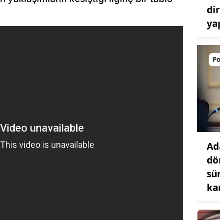
di
ya
Po
Ad
dö
sü
ka