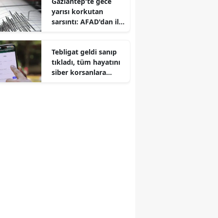
Gaziantep'te gece
yarısı korkutan
Edirne
sarsıntı: AFAD'dan ilk
açıklama geldi
Elazığ
Tebligat geldi sanıp
Erzincan
tıkladı, tüm hayatını
Erzurum
siber korsanlara
teslim etti: İşte adım
Eskişehir
adım yeni nesil
dolandırıcılık tuzağı
Gaziantep
Giresun
Gümüşhane
Hakkari
Hatay
Isparta