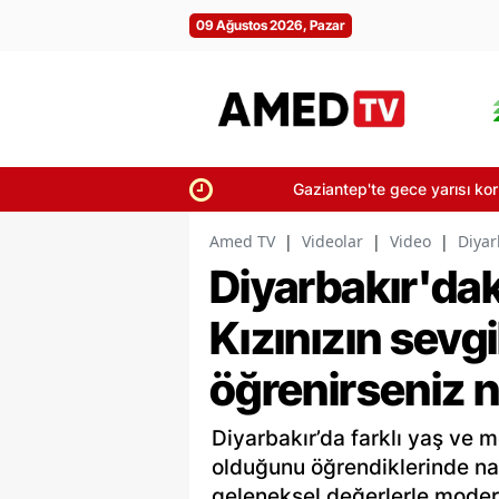
09 Ağustos 2026, Pazar
Gaziantep'te gece yarısı korkutan sar
Amed TV
|
Videolar
|
Video
|
Diyar
Diyarbakır'dak
Kızınızın sevg
öğrenirseniz n
Diyarbakır’da farklı yaş ve m
olduğunu öğrendiklerinde nas
geleneksel değerlerle modern 