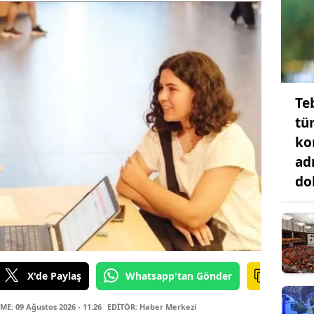
Teb
tü
ko
ad
do
X'de Paylaş
Whatsapp'tan Gönder
E: 09 Ağustos 2026 - 11:26
EDİTÖR: Haber Merkezi