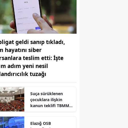
Samsun
Siirt
Sinop
ligat geldi sanıp tıkladı,
Sivas
m hayatını siber
Tekirdağ
rsanlara teslim etti: İşte
ım adım yeni nesil
Tokat
landırıcılık tuzağı
Trabzon
Tunceli
Suça sürüklenen
çocuklara ilişkin
Şanlıurfa
kanun teklifi TBMM
Genel Kurulunda
Uşak
kabul edildi
Elazığ OSB
Van