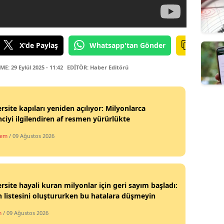
X'de Paylaş
Whatsapp'tan Gönder
: 29 Eylül 2025 - 11:42
EDİTÖR: Haber Editörü
rsite kapıları yeniden açılıyor: Milyonlarca
ciyi ilgilendiren af resmen yürürlükte
dem
/ 09 Ağustos 2026
rsite hayali kuran milyonlar için geri sayım başladı:
h listesini oluştururken bu hatalara düşmeyin
m
/ 09 Ağustos 2026