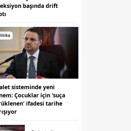
reksiyon başında drift
Bilecik
ptı
Bingöl
Bitlis
litika
Bolu
Burdur
Bursa
Çanakkale
alet sisteminde yeni
Çankırı
nem: Çocuklar için 'suça
Çorum
rüklenen' ifadesi tarihe
rışıyor
Denizli
Diyarbakır