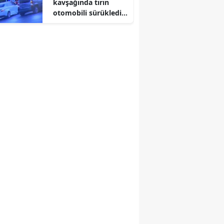
kavşağında tırın
otomobili sürüklediği
Yozgat
kaza kameraya
yansıdı
Zonguldak
Aksaray
Bayburt
Karaman
Kırıkkale
Batman
Şırnak
Bartın
Ardahan
Iğdır