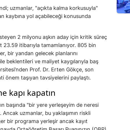
ndi; uzmanlar, "açıkta kalma korkusuyla"
uan kaybına yol açabileceği konusunda
isteyen 2 milyonu aşkın aday için kritik süreç
 23.59 itibarıyla tamamlanıyor. 805 bin
er, bir yandan gelecek planlarını
le beklentileri ve maliyet kaygılarıyla baş
rsitesi’nden Prof. Dr. Erten Gökçe, son
ti önem taşıyan tavsiyelerini paylaştı.
me kapı kapatın
rın başında "bir yere yerleşeyim de neresi
. Ancak uzmanlar, bu yaklaşımın riskli
er bir programa yerleşir ancak kayıt
sınavda Ortaöğretim Başarı Puanınızın (OBP)