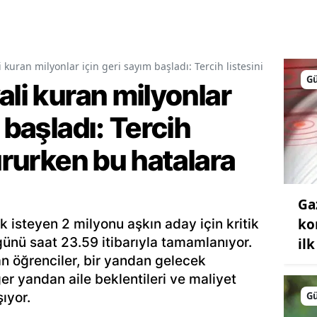
i kuran milyonlar için geri sayım başladı: Tercih listesini oluştur
G
ali kuran milyonlar
 başladı: Tercih
tururken bu hatalara
Ga
ko
k isteyen 2 milyonu aşkın aday için kritik
ünü saat 23.59 itibarıyla tamamlanıyor.
il
an öğrenciler, bir yandan gelecek
ğer yandan aile beklentileri ve maliyet
G
ıyor.