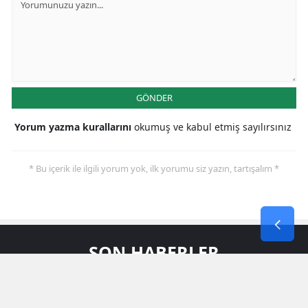
GÖNDER
Yorum yazma kurallarını
okumuş ve kabul etmiş sayılırsınız
* Bu içerik ile ilgili yorum yok, ilk yorumu siz yazın, tartışalım *
SON HABERLER
Artuklu Ilçesinin Elektrik Altyapısı 1,5
Milyar Liralık Yatırımla Tamamen