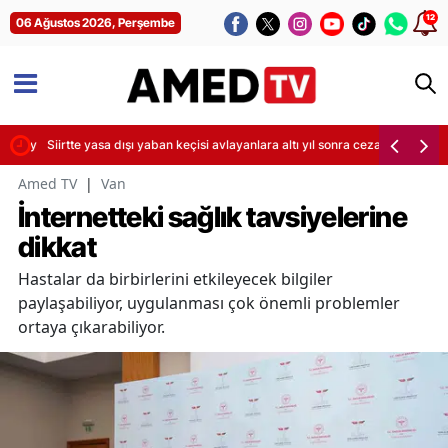
12
06 Ağustos 2026, Perşembe
mamen yenileniyor
Siirtte yasa dışı yaban keçisi avlayanlara altı yıl sonra ceza kesildi
Amed TV
|
Van
İnternetteki sağlık tavsiyelerine
dikkat
Hastalar da birbirlerini etkileyecek bilgiler
paylaşabiliyor, uygulanması çok önemli problemler
ortaya çıkarabiliyor.