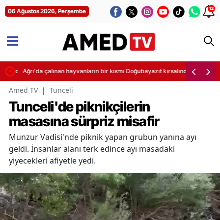
12
06 Ağustos 2026, Perşembe
endirdi
Ağrı'da çalınan hayvanların bir kısmı Doğubayazıt kırsalında bulundu
Amed TV
|
Tunceli
Tunceli'de piknikçilerin
masasına sürpriz misafir
Munzur Vadisi'nde piknik yapan grubun yanına ayı
geldi. İnsanlar alanı terk edince ayı masadaki
yiyecekleri afiyetle yedi.