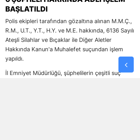
BAŞLATILDI
Polis ekipleri tarafından gözaltına alınan M.M.Ç.,
R.M., U.T., Y.T., H.Y. ve M.E. hakkında, 6136 Sayılı
Ateşli Silahlar ve Bıçaklar ile Diğer Aletler
Hakkında Kanun'a Muhalefet suçundan işlem
yapıldı.
İl Emniyet Müdürlüğü, şüphelilerin çeşitli suç
kayıtlarının bulunduğunu da açıkladı.
2 ŞÜPHELİ TUTUKLANDI
Emniyetteki işlemlerinin ardından adliyeye sevk
edilen şüphelilerden R.M. ile M.E., çıkarıldıkları
mahkemece tutuklanarak cezaevine gönderildi.