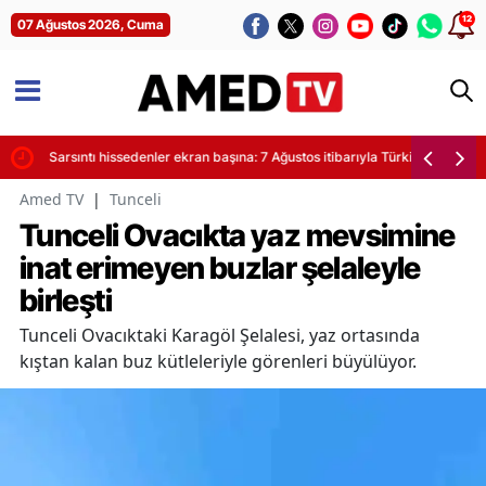
12
07 Ağustos 2026, Cuma
yor
Sarsıntı hissedenler ekran başına: 7 Ağustos itibarıyla Türkiye'de son de
Amed TV
|
Tunceli
Tunceli Ovacıkta yaz mevsimine
inat erimeyen buzlar şelaleyle
birleşti
Tunceli Ovacıktaki Karagöl Şelalesi, yaz ortasında
kıştan kalan buz kütleleriyle görenleri büyülüyor.