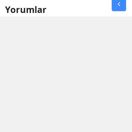
Yorumlar
İsim*
Yorum Yazın (500 Karakter)
GÖNDER
Yorum yazma kurallarını
okumuş ve kabul etmiş sayılırsınız
* Bu içerik ile ilgili yorum yok, ilk yorumu siz yazın, tartışalım *