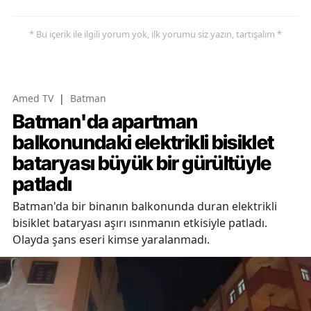
* Bu içerik ile ilgili yorum yok, ilk yorumu siz yazın, tartışalım *
Amed TV
|
Batman
Batman'da apartman
balkonundaki elektrikli bisiklet
bataryası büyük bir gürültüyle
patladı
Batman'da bir binanın balkonunda duran elektrikli
bisiklet bataryası aşırı ısınmanın etkisiyle patladı.
Olayda şans eseri kimse yaralanmadı.