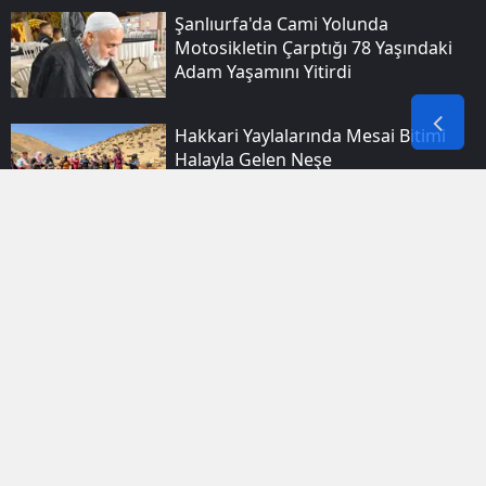
Şanlıurfa'da Cami Yolunda
Motosikletin Çarptığı 78 Yaşındaki
Adam Yaşamını Yitirdi
Hakkari Yaylalarında Mesai Bitimi
Halayla Gelen Neşe
Elazığlı Gönüllüler Her Gün 300
Kişiye Sıcak Yemek Ulaştırıyor
Batman'da Apartman Balkonundaki
Elektrikli Bisiklet Bataryası Büyük Bir
Gürültüyle Patladı
Jandarma Genel Komutanı Çardakcı