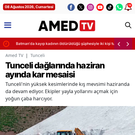
12
08 Ağustos 2026, Cumartesi
Batman'da kayıp kadının öldürüldüğü şüphesiyle iki kişi tutuklandı
Amed TV
|
Tunceli
Tunceli dağlarında haziran
ayında kar mesaisi
Tunceli'nin yüksek kesimlerinde kış mevsimi haziranda
da devam ediyor. Ekipler yayla yollarını açmak için
yoğun çaba harcıyor.