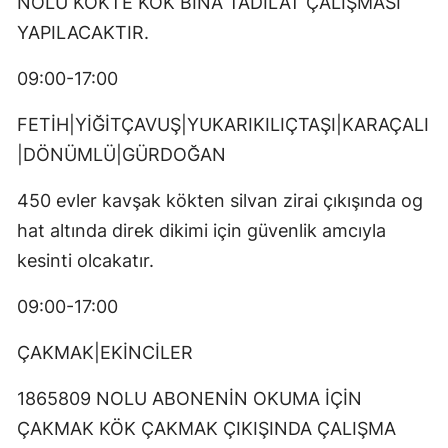
NOLU KÖKTE KÖK BİNA TADİLAT ÇALIŞMASI
YAPILACAKTIR.
09:00-17:00
FETİH|YİĞİTÇAVUŞ|YUKARIKILIÇTAŞI|KARAÇALI
|DÖNÜMLÜ|GÜRDOĞAN
450 evler kavşak kökten silvan zirai çıkışında og
hat altında direk dikimi için güvenlik amcıyla
kesinti olcakatır.
09:00-17:00
ÇAKMAK|EKİNCİLER
1865809 NOLU ABONENİN OKUMA İÇİN
ÇAKMAK KÖK ÇAKMAK ÇIKIŞINDA ÇALIŞMA