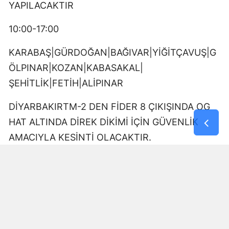
YAPILACAKTIR
10:00-17:00
KARABAŞ|GÜRDOĞAN|BAĞIVAR|YİĞİTÇAVUŞ|G
ÖLPINAR|KOZAN|KABASAKAL|
ŞEHİTLİK|FETİH|ALİPINAR
DİYARBAKIRTM-2 DEN FİDER 8 ÇIKIŞINDA OG
HAT ALTINDA DİREK DİKİMİ İÇİN GÜVENLİK
AMACIYLA KESİNTİ OLACAKTIR.
09:00-17:00
DÖNÜMLÜ|GÜRDOĞAN|YUKARIKILIÇTAŞI
DİYARBAKIRTM-2 DEN FİDER 15 ÇIKIŞINDA OG
HAT ALTINDA DİREK DİKİMİ İÇİN GÜVENLİK