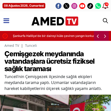
12
08 Ağustos 2026, Cumartesi
Şanlıurfa Haliliye'de bir daireyi küle çeviren yangın korkuttu
Amed TV
|
Tunceli
Çemişgezek meydanında
vatandaşlara ücretsiz fiziksel
sağlık taraması
Tunceli’nin Çemişgezek ilçesinde sağlık ekipleri
meydanda tarama yaptı. Uzmanlar vatandaşların
hareket kabiliyetlerini ölçerek sağlıklı yaşamı anlattı.