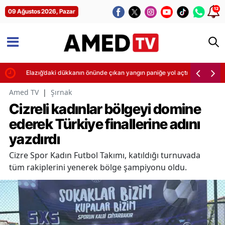
12
09 Ağustos 2026, Pazar
Elazığ’daki dükkanın önünde çıkan yangın paniğe yol açtı
Amed TV
|
Şırnak
Cizreli kadınlar bölgeyi domine
ederek Türkiye finallerine adını
yazdırdı
Cizre Spor Kadın Futbol Takımı, katıldığı turnuvada
tüm rakiplerini yenerek bölge şampiyonu oldu.