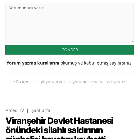
GÖNDER
Yorum yazma kurallarını
okumuş ve kabul etmiş sayılırsınız
* Bu içerik ile ilgili yorum yok, ilk yorumu siz yazın, tartışalım *
Amed TV
|
Şanlıurfa
Viranşehir Devlet Hastanesi
önündeki silahlı saldırının